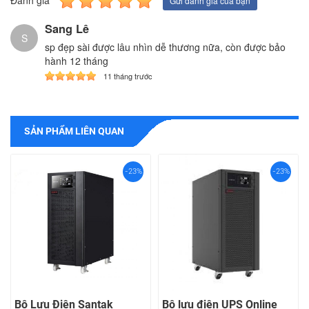
Gửi đánh giá của bạn
Sang Lê
S
sp đẹp sài được lâu nhìn dễ thương nữa, còn được bảo
hành 12 tháng
11 tháng trước
SẢN PHẨM LIÊN QUAN
-23%
-23%
Bộ Lưu Điện Santak
Bộ lưu điện UPS Online