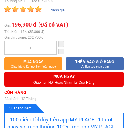
Thương hiệu:
Mã SP: J0978
1 đánh giá
196,900
đ
(Đã có VAT)
Giá:
Tiết kiệm 15% (35,800
đ
)
Giá thị trường: 232,700
đ
+
-
MUA NGAY
THÊM VÀO GIỎ HÀNG
Giao hàng tận nơi trên toàn quốc
Và tiếp tục mua sắm
MUA NGAY
Giao Tận Nơi Hoặc Nhận Tại Cửa Hàng
CÒN HÀNG
Bảo hành: 12 Tháng
Quà tặng kèm
- 100 điểm tích lũy trên app MY PLACE - 1 Lượt
quay số trúng thưởng 100% trên app MY PLACE