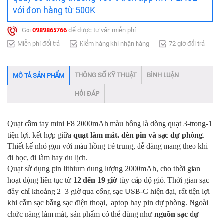
với đơn hàng từ 500K
Gọi
0989865766
để được tư vấn miễn phí
Miễn phí đổi trả
Kiểm hàng khi nhận hàng
72 giờ đổi trả
THÔNG SỐ KỸ THUẬT
BÌNH LUẬN
MÔ TẢ SẢN PHẨM
HỎI ĐÁP
Quạt cầm tay mini F8 2000mAh màu hồng là dòng quạt 3-trong-1
tiện lợi, kết hợp giữa
quạt làm mát, đèn pin và sạc dự phòng
.
Thiết kế nhỏ gọn với màu hồng trẻ trung, dễ dàng mang theo khi
đi học, đi làm hay du lịch.
Quạt sử dụng pin lithium dung lượng 2000mAh, cho thời gian
hoạt động liên tục từ
12 đến 19 giờ
tùy cấp độ gió. Thời gian sạc
đầy chỉ khoảng 2–3 giờ qua cổng sạc USB-C hiện đại, rất tiện lợi
khi cắm sạc bằng sạc điện thoại, laptop hay pin dự phòng. Ngoài
chức năng làm mát, sản phẩm có thể dùng như
nguồn sạc dự