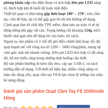
phòng khẩn cấp
cho điện thoại và tích hợp
đèn pin LED
sáng
rõ, thích hợp khi đi buổi tối hoặc mất điện.
Thiết kế quạt có khả năng
gập linh hoạt 180° – 270°
, vừa cầm
tay, vừa để bàn, lại có thể gập gọn bỏ túi khi không sử dụng.
Cánh quạt làm từ chất liệu TPE mềm, đảm bảo an toàn vì sẽ tự
động dừng khi gặp vật cản. Trọng lượng chỉ khoảng
124g
, kích
thước nhỏ gọn nên dễ dàng bỏ vào balo, túi xách.
Ngoài ra, sản phẩm có 2 chế độ gió điều chỉnh linh hoạt, tốc độ
quạt mạnh mẽ với vòng tua từ 2200 – 3400 vòng/phút, mang lại
cảm giác mát mẻ nhanh chóng. Đèn pin LED tích hợp có độ sáng
tốt, hỗ trợ chiếu sáng trong những tình huống cần thiết.
Bộ sản phẩm thường đi kèm dây đeo, cáp sạc USB-C và sách
hướng dẫn sử dụng. Với thiết kế hiện đại, nhiều công năng và
màu sắc đáng yêu, quạt cầm tay F8 là lựa chọn lý tưởng cho mùa
hè năng động.
Đánh giá sản phẩm Quạt Cầm Tay F8 2000mAh
Hồng
Đánh giá