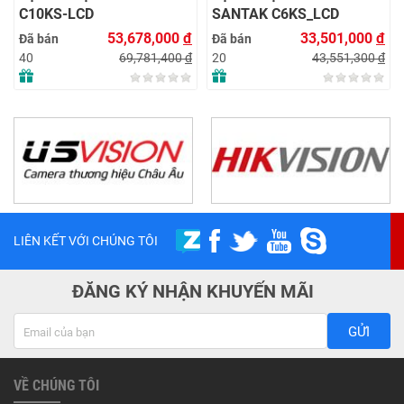
C10KS‑LCD
SANTAK C6KS_LCD
53,678,000
đ
33,501,000
đ
Đã bán
Đã bán
69,781,400
đ
43,551,300
đ
40
20
LIÊN KẾT VỚI CHÚNG TÔI
ĐĂNG KÝ NHẬN KHUYẾN MÃI
GỬI
VỀ CHÚNG TÔI