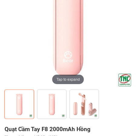
Tap to expand
Tap to expand
Tap to expand
Quạt Cầm Tay F8 2000mAh Hồng