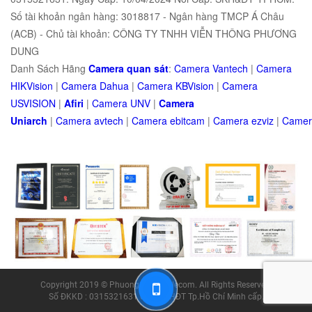
Số tài khoản ngân hàng: 3018817 - Ngân hàng TMCP Á Châu
(ACB) - Chủ tài khoản: CÔNG TY TNHH VIỄN THÔNG PHƯƠNG
DUNG
Danh Sách Hãng
Camera quan sát
:
Camera Vantech
|
Camera
HIKVision
|
Camera Dahua
|
Camera KBVision
|
Camera
USVISION
|
Afiri
|
Camera UNV
|
Camera
Uniarch
|
Camera
avtech
|
Camera
ebitcam
|
Camera
e
zviz
|
Came
Copyright 2019 © Phuong Dung Telecom. All Rights Reserved.
Số ĐKKD : 0315321631 do Sở KHĐT Tp.Hồ Chí Minh cấp.