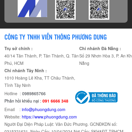
CÔNG TY TNHH VIỄN THÔNG PHƯƠNG DUNG
Trụ sở chính :
Chi nhánh Đà Nẵng :
40/14 Tân Thành, P. Tân Thành, Q. Tân
Số 29 Nhơn Hòa 3, P. An Kh
Phú, HCM
Nẵng
Chi nhánh Tây Ninh :
1010 Hoàng Lê Kha, TT Châu Thành,
Tỉnh Tây Ninh
Hotline :
0989865766
Phản hồi khiếu nại :
091 6666 348
Email :
info@phuongdung.com
Website:
https://www.phuongdung.com
Người Đại Diện Pháp Luật: Văn Đức Phương. GCNĐKDN số:
0315321631. Ngày Cấp: 10/04/2024 Nơi Cấp: SKH&ĐT TPHCM.