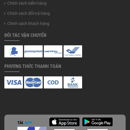
Chính sách kiểm hàng
Chính sách đổi trả hàng
Chính sách khách hàng
ĐỐI TÁC VẬN CHUYỂN
PHƯƠNG THỨC THANH TOÁN
TẢI
APP