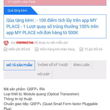
YT-QSFP+-IR4-PSM
Quà tặng kèm
Qùa tặng kèm : - 100 điểm tích lũy trên app MY
PLACE - 1 Lượt quay số trúng thưởng 100% trên
app MY PLACE với đơn hàng từ 500K
Gọi
0989865766
để được tư vấn miễn phí
Miễn phí đổi trả
Kiểm hàng khi nhận hàng
72 giờ đổi trả
THÔNG SỐ KỸ THUẬT
BÌNH LUẬN
MÔ TẢ SẢN PHẨM
HỎI ĐÁP
Mã sản phẩm: QSFP+ IR4
Loại thiết bị: Module quang (Optical Transceiver)
Thông tin kỹ thuật:
Chuẩn giao tiếp: QSFP+ (Quad Small Form-factor Pluggable
Plus)