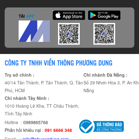
TẢI
APP
CÔNG TY TNHH VIỄN THÔNG PHƯƠNG DUNG
Trụ sở chính :
Chi nhánh Đà Nẵng :
40/14 Tân Thành, P. Tân Thành, Q. Tân
Số 29 Nhơn Hòa 3, P. An Kh
Phú, HCM
Nẵng
Chi nhánh Tây Ninh :
1010 Hoàng Lê Kha, TT Châu Thành,
Tỉnh Tây Ninh
Hotline :
0989865766
Phản hồi khiếu nại :
091 6666 348
Email :
info@phuongdung.com