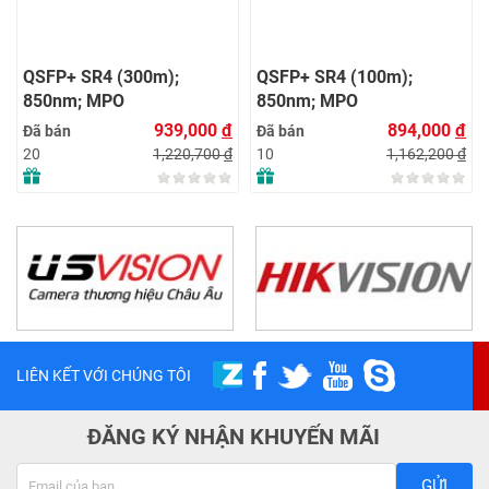
QSFP+ SR4 (300m);
QSFP+ SR4 (100m);
850nm; MPO
850nm; MPO
939,000
đ
894,000
đ
Đã bán
Đã bán
1,220,700
đ
1,162,200
đ
20
10
LIÊN KẾT VỚI CHÚNG TÔI
ĐĂNG KÝ NHẬN KHUYẾN MÃI
GỬI