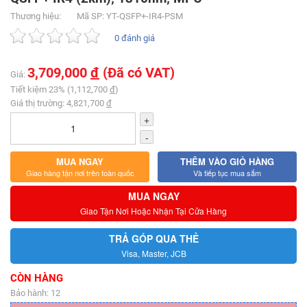
Thương hiệu:
Mã SP: YT-QSFP+-IR4-PSM
0 đánh giá
3,709,000
đ
(Đã có VAT)
Giá:
Tiết kiệm 23% (1,112,700
đ
)
Giá thị trường: 4,821,700
đ
+
-
MUA NGAY
THÊM VÀO GIỎ HÀNG
Giao hàng tận nơi trên toàn quốc
Và tiếp tục mua sắm
MUA NGAY
Giao Tận Nơi Hoặc Nhận Tại Cửa Hàng
TRẢ GÓP QUA THẺ
Visa, Master, JCB
CÒN HÀNG
Bảo hành: 12