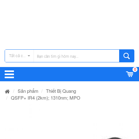
Tất cả các danh mục
0
Sản phẩm
Thiết Bị Quang
QSFP+ IR4 (2km); 1310nm; MPO