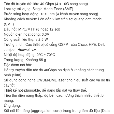
Tốc độ truyền dữ liệu: 40 Gbps (4 x 10G song song)
Loại sợi sử dụng: Single Mode Fiber (SMF)
Bước sóng hoạt động: 1310 nm (4 kênh truyền song song)
Khoảng cách truyền: Lên đến 2 km trên sợi quang đơn mode
(SMF)
Đầu nối: MPO/MTP (8 hoặc 12 sợi)
Nguồn điện hoạt động: 3.3V
Công suất tiêu thụ: < 2.5 W
Tương thích: Các thiết bị có cổng QSFP+ của Cisco, HPE, Dell,
Juniper, Huawei, v.v.
Nhiệt độ hoạt động: 0°C ~ 70°C
Trọng lượng: Khoảng 55 g
Đặc điểm nổi bật:
Hỗ trợ truyền dẫn tốc độ 40Gbps ổn định ở khoảng cách trung
bình (2km).
Sử dụng công nghệ CWDM/DML laser cho hiệu suất cao và độ tin
cậy tốt.
Thiết kế hot-pluggable, dễ dàng lắp đặt và thay thế.
Tiêu thụ điện năng thấp, độ bền cao, tương thích nhiều thiết bị
mạng.
Ứng dụng:
Kết nối liên tầng (aggregation–core) trong trung tâm dữ liệu (Data