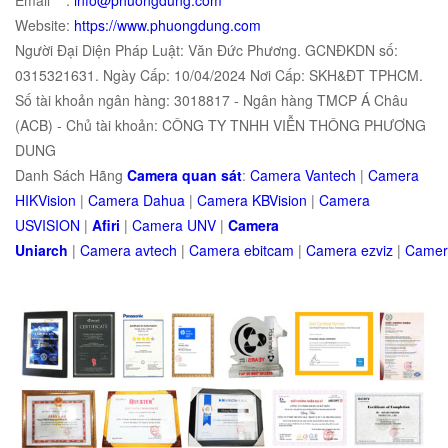
Website:
https://www.phuongdung.com
Người Đại Diện Pháp Luật: Văn Đức Phương. GCNĐKDN số:
0315321631. Ngày Cấp: 10/04/2024 Nơi Cấp: SKH&ĐT TPHCM.
Số tài khoản ngân hàng: 3018817 - Ngân hàng TMCP Á Châu
(ACB) - Chủ tài khoản: CÔNG TY TNHH VIỄN THÔNG PHƯƠNG
DUNG
Danh Sách Hãng
Camera quan sát
:
Camera Vantech
|
Camera
HIKVision
|
Camera Dahua
|
Camera KBVision
|
Camera
USVISION
|
Afiri
|
Camera UNV
|
Camera
Uniarch
|
Camera
avtech
|
Camera
ebitcam
|
Camera
e
zviz
|
Came