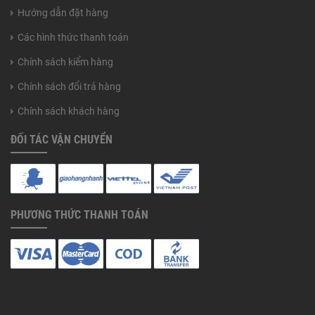
Hướng dẫn đặt hàng
Các hình thức thanh toán
Chính sách kiểm hàng
Chính sách đổi trả hàng
Chính sách khách hàng
ĐỐI TÁC VẬN CHUYỂN
PHƯƠNG THỨC THANH TOÁN