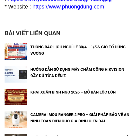
* Website :
https://www.p
huongdung.com
BÀI VIẾT LIÊN QUAN
THÔNG BÁO LỊCH NGHỈ LỄ 30/4 – 1/5 & GIỖ TỔ HÙNG
VƯƠNG
HƯỚNG DẪN SỬ DỤNG MÁY CHẤM CÔNG HIKVISION
ĐẦY ĐỦ TỪ A ĐẾN Z
KHAI XUÂN BÍNH NGỌ 2026 – MỞ BÁN LỘC LỚN
CAMERA IMOU RANGER 2 PRO – GIẢI PHÁP BẢO VỆ AN
NINH TOÀN DIỆN CHO GIA ĐÌNH HIỆN ĐẠI