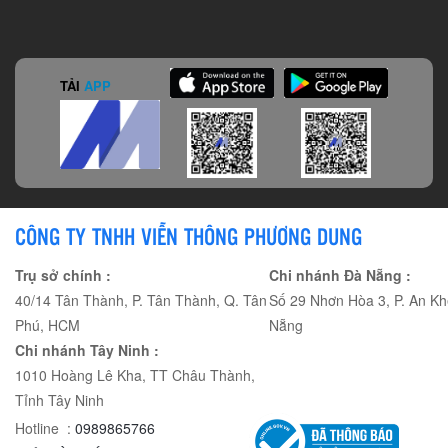
TẢI
APP
CÔNG TY TNHH VIỄN THÔNG PHƯƠNG DUNG
Trụ sở chính :
Chi nhánh Đà Nẵng :
40/14 Tân Thành, P. Tân Thành, Q. Tân
Số 29 Nhơn Hòa 3, P. An Kh
Phú, HCM
Nẵng
Chi nhánh Tây Ninh :
1010 Hoàng Lê Kha, TT Châu Thành,
Tỉnh Tây Ninh
Hotline :
0989865766