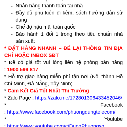
Nhận hàng thanh toán tại nhà
Đầy đủ phụ kiện đi kèm, sách hướng dẫn sử
dụng
Chế độ hậu mãi toàn quốc
Bảo hành 1 đổi 1 trong theo tiêu chuẩn nhà
sản xuất
* ĐẶT HÀNG NHANH – ĐỂ LẠI THÔNG TIN ĐỊA
CHỈ HOẶC INBOX SĐT
* Để có giá tốt vui lòng liên hệ phòng bán hàng
:
1900 599 817
* Hỗ trợ giao hàng miễn phí tận nơi (Nội thành Hồ
Chí Minh, Đà Nẵng, Tây Ninh)
*
Cam Kết Giá Tốt Nhất Thị Trường
* Zalo Page :
https://zalo.me/172801306433452046/
* Facebook
:
https://www.facebook.com/phuongdungtelecom/
* Youtube
:
https://www.youtube.com/c/DungPhuongsg