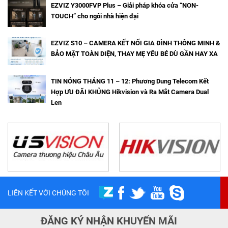
EZVIZ Y3000FVP Plus – Giải pháp khóa cửa “NON-
TOUCH” cho ngôi nhà hiện đại
EZVIZ S10 – CAMERA KẾT NỐI GIA ĐÌNH THÔNG MINH &
BẢO MẬT TOÀN DIỆN, THAY MẸ YÊU BÉ DÙ GẦN HAY XA
TIN NÓNG THÁNG 11 – 12: Phương Dung Telecom Kết
Hợp ƯU ĐÃI KHỦNG Hikvision và Ra Mắt Camera Dual
Len
LIÊN KẾT VỚI CHÚNG TÔI
ĐĂNG KÝ NHẬN KHUYẾN MÃI