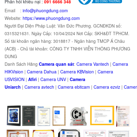
Phản hồi khiếu nại :
091 6666 348
Email :
info@phuongdung.com
Website:
https://www.phuongdung.com
Người Đại Diện Pháp Luật: Văn Đức Phương. GCNĐKDN số:
0315321631. Ngày Cấp: 10/04/2024 Nơi Cấp: SKH&ĐT TPHCM.
Số tài khoản ngân hàng: 3018817 - Ngân hàng TMCP Á Châu
(ACB) - Chủ tài khoản: CÔNG TY TNHH VIỄN THÔNG PHƯƠNG
DUNG
Danh Sách Hãng
Camera quan sát
:
Camera Vantech
|
Camera
HIKVision
|
Camera Dahua
|
Camera KBVision
|
Camera
USVISION
|
Afiri
|
Camera UNV
|
Camera
Uniarch
|
Camera
avtech
|
Camera
ebitcam
|
Camera
e
zviz
|
Came