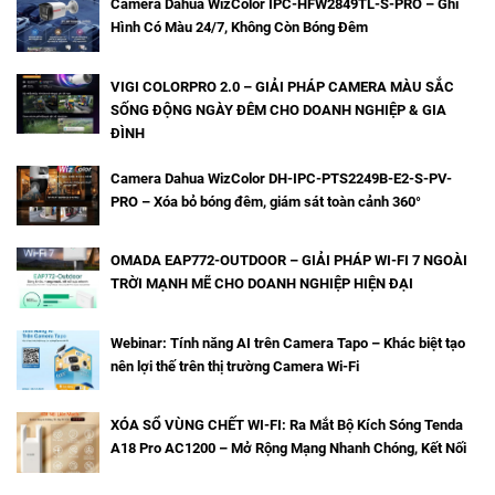
Camera Dahua WizColor IPC-HFW2849TL-S-PRO – Ghi
Hình Có Màu 24/7, Không Còn Bóng Đêm
VIGI COLORPRO 2.0 – GIẢI PHÁP CAMERA MÀU SẮC
SỐNG ĐỘNG NGÀY ĐÊM CHO DOANH NGHIỆP & GIA
ĐÌNH
Camera Dahua WizColor DH-IPC-PTS2249B-E2-S-PV-
PRO – Xóa bỏ bóng đêm, giám sát toàn cảnh 360°
OMADA EAP772-OUTDOOR – GIẢI PHÁP WI-FI 7 NGOÀI
TRỜI MẠNH MẼ CHO DOANH NGHIỆP HIỆN ĐẠI
Webinar: Tính năng AI trên Camera Tapo – Khác biệt tạo
nên lợi thế trên thị trường Camera Wi-Fi
XÓA SỔ VÙNG CHẾT WI-FI: Ra Mắt Bộ Kích Sóng Tenda
A18 Pro AC1200 – Mở Rộng Mạng Nhanh Chóng, Kết Nối