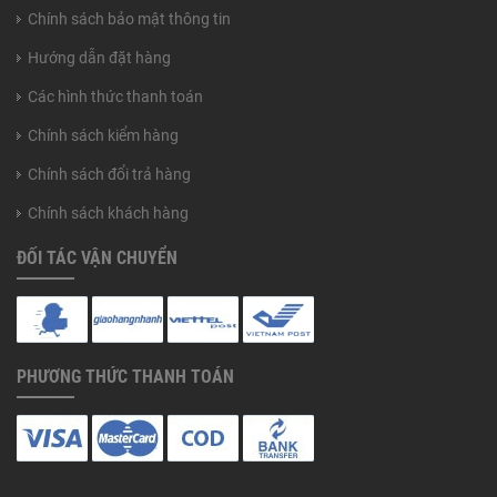
Chính sách bảo mật thông tin
Hướng dẫn đặt hàng
Các hình thức thanh toán
Chính sách kiểm hàng
Chính sách đổi trả hàng
Chính sách khách hàng
ĐỐI TÁC VẬN CHUYỂN
PHƯƠNG THỨC THANH TOÁN