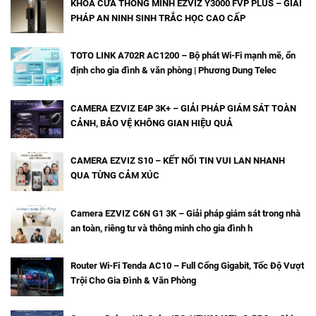
KHÓA CỬA THÔNG MINH EZVIZ Y3000 FVP PLUS – GIẢI
PHÁP AN NINH SINH TRẮC HỌC CAO CẤP
TOTO LINK A702R AC1200 – Bộ phát Wi-Fi mạnh mẽ, ổn
định cho gia đình & văn phòng | Phương Dung Telec
CAMERA EZVIZ E4P 3K+ – GIẢI PHÁP GIÁM SÁT TOÀN
CẢNH, BẢO VỆ KHÔNG GIAN HIỆU QUẢ
CAMERA EZVIZ S10 – KẾT NỐI TIN VUI LAN NHANH
QUA TỪNG CẢM XÚC
Camera EZVIZ C6N G1 3K – Giải pháp giám sát trong nhà
an toàn, riêng tư và thông minh cho gia đình h
Router Wi-Fi Tenda AC10 – Full Cổng Gigabit, Tốc Độ Vượt
Trội Cho Gia Đình & Văn Phòng