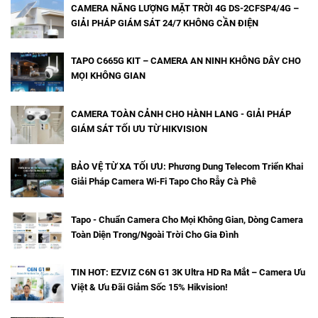
CAMERA NĂNG LƯỢNG MẶT TRỜI 4G DS-2CFSP4/4G –
GIẢI PHÁP GIÁM SÁT 24/7 KHÔNG CẦN ĐIỆN
TAPO C665G KIT – CAMERA AN NINH KHÔNG DÂY CHO
MỌI KHÔNG GIAN
CAMERA TOÀN CẢNH CHO HÀNH LANG - GIẢI PHÁP
GIÁM SÁT TỐI ƯU TỪ HIKVISION
BẢO VỆ TỪ XA TỐI ƯU: Phương Dung Telecom Triển Khai
Giải Pháp Camera Wi-Fi Tapo Cho Rẫy Cà Phê
Tapo - Chuẩn Camera Cho Mọi Không Gian, Dòng Camera
Toàn Diện Trong/Ngoài Trời Cho Gia Đình
TIN HOT: EZVIZ C6N G1 3K Ultra HD Ra Mắt – Camera Ưu
Việt & Ưu Đãi Giảm Sốc 15% Hikvision!