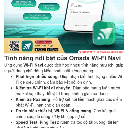
Tính năng nổi bật của Omada Wi-Fi Navi
Ứng dụng
Wi-Fi Navi
được tích hợp nhiều tính năng hữu ích, giúp
người dùng chủ động kiểm soát chất lượng mạng:
Phát hiện nhiễu sóng
: Giúp nhận biết tình trạng nhiễu Wi-
Fi để điều chỉnh, đảm bảo kết nối ổn định.
Kiểm tra Wi-Fi khi di chuyển
: Đảm bảo mạng luôn mượt
mà khi bạn thay đổi vị trí trong không gian sử dụng.
Kiểm tra Roaming
: Hỗ trợ kết nối liền mạch giữa các điểm
phát Wi-Fi, hạn chế gián đoạn.
Đo tín hiệu thiết bị, Wi-Fi & cổng mạng
: Cho kết quả
chính xác, dễ dàng xử lý khi gặp sự cố.
Speed Test, Ping Test
: Kiểm tra tốc độ tải xuống, tải lên
và độ trễ chỉ trong vài giây.