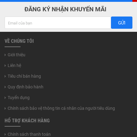
ĐĂNG KÝ NHẬN KHUYẾN MÃI
GỬI
VỀ CHÚNG TÔI
Giới thiệu
Liên hệ
Tiêu chí bán hàng
Quy định bảo hành
Tuyển dụng
Chính sách bảo vệ thông tin cá nhân của người tiêu dùng
HỔ TRỢ KHÁCH HÀNG
Chính sách thanh toán