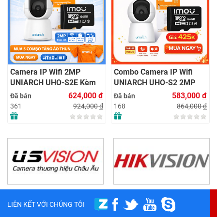
Camera IP Wifi 2MP
Combo Camera IP Wifi
UNIARCH UHO-S2E Kèm
UNIARCH UHO-S2 2MP
Thẻ Nhớ IMOU 64GB |
Kèm Thẻ Nhớ IMOU 64GB
624,000
đ
583,000
đ
Đã bán
Đã bán
Xem Từ Xa | Dễ Lắp Đặt
| Phù Hợp Nhà & Cửa Hàng
924,000
đ
864,000
đ
361
168
LIÊN KẾT VỚI CHÚNG TÔI