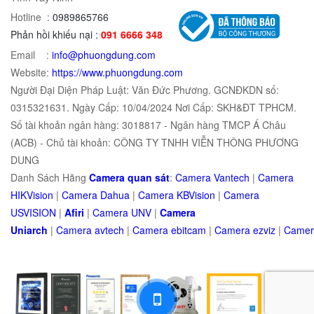
Hotline :
0989865766
Phản hồi khiếu nại :
091 6666 348
Email :
info@phuongdung.com
Website:
https://www.phuongdung.com
Người Đại Diện Pháp Luật: Văn Đức Phương. GCNĐKDN số:
0315321631. Ngày Cấp: 10/04/2024 Nơi Cấp: SKH&ĐT TPHCM.
Số tài khoản ngân hàng: 3018817 - Ngân hàng TMCP Á Châu
(ACB) - Chủ tài khoản: CÔNG TY TNHH VIỄN THÔNG PHƯƠNG
DUNG
Danh Sách Hãng
Camera quan sát
:
Camera Vantech
|
Camera
HIKVision
|
Camera Dahua
|
Camera KBVision
|
Camera
USVISION
|
Afiri
|
Camera UNV
|
Camera
Uniarch
|
Camera
avtech
|
Camera
ebitcam
|
Camera
e
zviz
|
Came