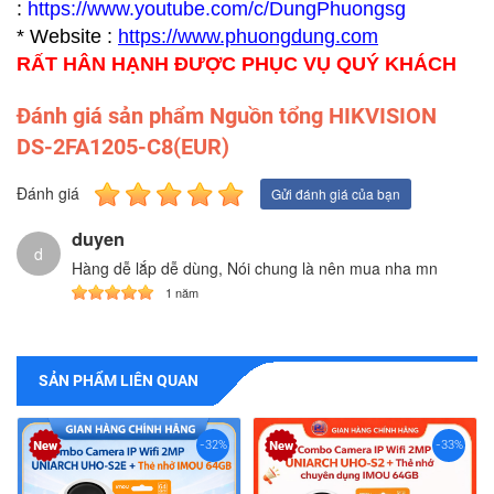
:
https://www.youtube.com/c/DungPhuongsg
* Website :
https://www.p
huongdung.com
RẤT HÂN HẠNH ĐƯỢC PHỤC VỤ QUÝ KHÁCH
Đánh giá sản phẩm Nguồn tổng HIKVISION
DS-2FA1205-C8(EUR)
Đánh giá
Gửi đánh giá của bạn
duyen
d
Hàng dễ lắp dễ dùng, Nói chung là nên mua nha mn
1 năm
SẢN PHẨM LIÊN QUAN
-32%
-33%