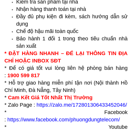
Kiểm tra sản phẩm tại nhà
Nhận hàng thanh toán tại nhà
Đầy đủ phụ kiện đi kèm, sách hướng dẫn sử
dụng
Chế độ hậu mãi toàn quốc
Bảo hành 1 đổi 1 trong theo tiêu chuẩn nhà
sản xuất
* ĐẶT HÀNG NHANH – ĐỂ LẠI THÔNG TIN ĐỊA
CHỈ HOẶC INBOX SĐT
* Để có giá tốt vui lòng liên hệ phòng bán hàng
:
1900 599 817
* Hỗ trợ giao hàng miễn phí tận nơi (Nội thành Hồ
Chí Minh, Đà Nẵng, Tây Ninh)
*
Cam Kết Giá Tốt Nhất Thị Trường
* Zalo Page :
https://zalo.me/172801306433452046/
* Facebook
:
https://www.facebook.com/phuongdungtelecom/
* Youtube