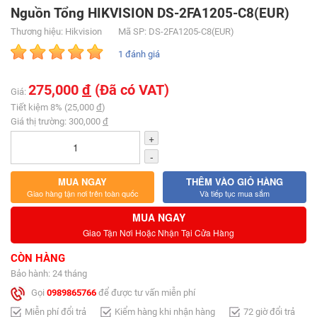
Nguồn Tổng HIKVISION DS-2FA1205-C8(EUR)
Thương hiệu: Hikvision
Mã SP: DS-2FA1205-C8(EUR)
1 đánh giá
275,000
đ
(Đã có VAT)
Giá:
Tiết kiệm 8% (25,000
đ
)
Giá thị trường: 300,000
đ
+
-
MUA NGAY
THÊM VÀO GIỎ HÀNG
Giao hàng tận nơi trên toàn quốc
Và tiếp tục mua sắm
MUA NGAY
Giao Tận Nơi Hoặc Nhận Tại Cửa Hàng
CÒN HÀNG
Bảo hành: 24 tháng
Gọi
0989865766
để được tư vấn miễn phí
Miễn phí đổi trả
Kiểm hàng khi nhận hàng
72 giờ đổi trả