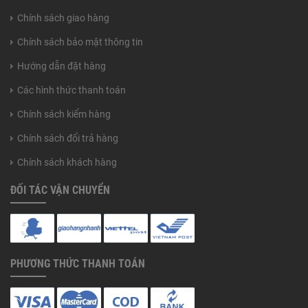
Chính sách giao hàng
Chính sách bảo mật thông tin
Hướng dẫn đặt hàng
Các hình thức thanh toán
Chính sách kiểm hàng
Chính sách đổi trả hàng
Chính sách khách hàng
ĐỐI TÁC VẬN CHUYỂN
PHƯƠNG THỨC THANH TOÁN