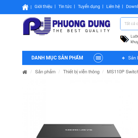
Giới thiệu
Tin tức
Tuyển dụng
Liên hệ
Down
Tất cả 
Luô
khu
DANH MỤC SẢN PHẨM
Sản 
Sản phẩm
Thiết bị viễn thông
MS110P Switch