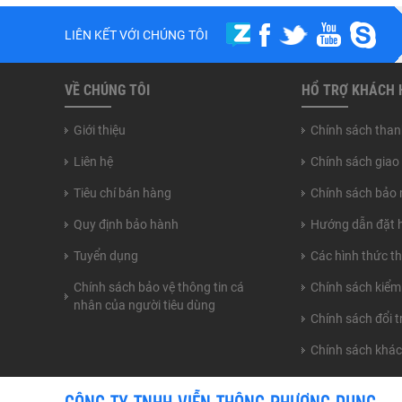
LIÊN KẾT VỚI CHÚNG TÔI
VỀ CHÚNG TÔI
HỔ TRỢ KHÁCH
Giới thiệu
Chính sách than
Liên hệ
Chính sách giao
Tiêu chí bán hàng
Chính sách bảo 
Quy định bảo hành
Hướng dẫn đặt 
Tuyển dụng
Các hình thức t
Chính sách bảo vệ thông tin cá
Chính sách kiểm
nhân của người tiêu dùng
Chính sách đổi 
Chính sách khá
CÔNG TY TNHH VIỄN THÔNG PHƯƠNG DUNG