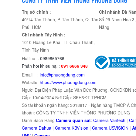
Trụ sở chính :
Chi nhánh Đà Nẵn
40/14 Tân Thành, P. Tân Thành, Q. Tân
Số 29 Nhơn Hòa 3, 
Phú, HCM
Nẵng
Chi nhánh Tây Ninh :
1010 Hoàng Lê Kha, TT Châu Thành,
Tỉnh Tây Ninh
Hotline :
0989865766
Phản hồi khiếu nại :
091 6666 348
Email :
info@phuongdung.com
Website:
https://www.phuongdung.com
Người Đại Diện Pháp Luật: Văn Đức Phương. GCNĐKDN s
Cấp: 10/04/2024 Nơi Cấp: SKH&ĐT TPHCM.
Số tài khoản ngân hàng: 3018817 - Ngân hàng TMCP Á Châ
khoản: CÔNG TY TNHH VIỄN THÔNG PHƯƠNG DUNG
Danh Sách Hãng
Camera quan sát
:
Camera Vantech
|
Cam
Camera Dahua
|
Camera KBVision
|
Camera USVISION
|
Af
UNV
|
Camera