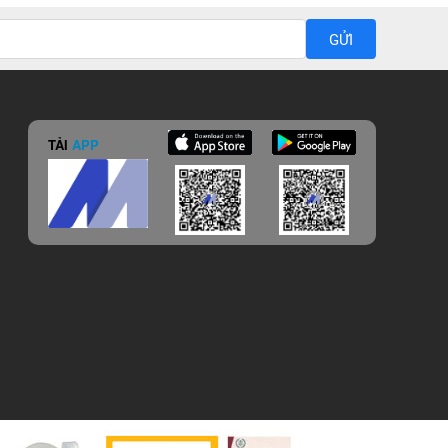
GỬI
TẢI
APP