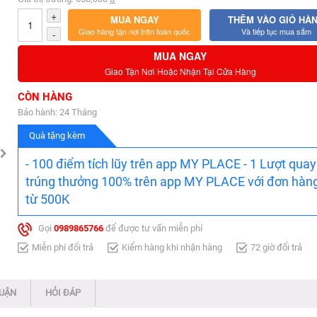
+
MUA NGAY
THÊM VÀO GIỎ HÀ
Giao hàng tận nơi trên toàn quốc
Và tiếp tục mua sắm
-
MUA NGAY
Giao Tận Nơi Hoặc Nhận Tại Cửa Hàng
CÒN HÀNG
Bảo hành: 24 Tháng
Quà tặng kèm
- 100 điểm tích lũy trên app MY PLACE - 1 Lượt quay
trúng thưởng 100% trên app MY PLACE với đơn hàn
từ 500K
Gọi
0989865766
để được tư vấn miễn phí
Miễn phí đổi trả
Kiểm hàng khi nhận hàng
72 giờ đổi trả
LUẬN
HỎI ĐÁP