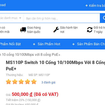
load
Kiểm tra b
các danh mục
n có
Giao hàng
Bảo hành tận
Đổi trả t
yến mãi
toàn quốc
nơi
7 ngày
Phẩm Nổi Bật
Sản Phẩm Hot
Sản Phẩm Bán Ch
 10 cổng 10/100Mbps với 8 cổng PoE+
MS110P Switch 10 Cổng 10/100Mbps Với 8 Cổn
PoE+
Thương hiệu:
Mã SP: MS110P
3 đánh giá
500,000
đ
(Đã có VAT)
Giá:
Tiết kiệm 23% (150,000
đ
)
Giá thị trường: 650,000
đ