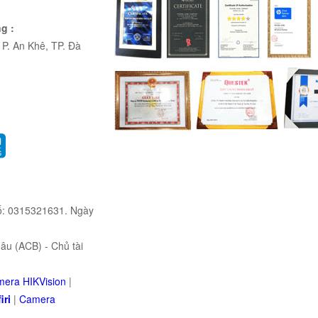
g :
P. An Khê, TP. Đà
ố: 0315321631. Ngày
u (ACB) - Chủ tài
era HIKVision
|
iri
|
Camera