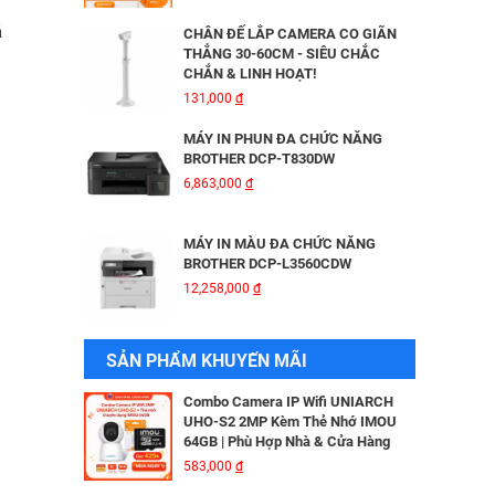
HIKVISION DS-2CD2026G2-IU/SL
3,816,000
đ
ả
CHÂN ĐẾ LẮP CAMERA CO GIÃN
THẲNG 30-60CM - SIÊU CHẮC
CHẮN & LINH HOẠT!
BỘ MỞ RỘNG CÁP QUANG HDMI
131,000
đ
KVM MT-VIKI MT-HK020
5,600,000
đ
MÁY IN PHUN ĐA CHỨC NĂNG
BROTHER DCP-T830DW
6,863,000
đ
Camera IP Wifi 2MP UNIARCH T1L-
2WT Kèm Thẻ Nhớ IMOU 64GB |
Xem Từ Xa | Dễ Lắp Đặt
MÁY IN MÀU ĐA CHỨC NĂNG
425,000
đ
BROTHER DCP-L3560CDW
12,258,000
đ
Camera IP Wifi 2MP UNIARCH UHO-
S2E Kèm Thẻ Nhớ IMOU 64GB | Xem
Từ Xa | Dễ Lắp Đặt
MÁY IN BROTHER DCP - B7640DW
SẢN PHẨM KHUYẾN MÃI
624,000
đ
6,041,000
đ
Combo Camera IP Wifi UNIARCH
UHO-S2 2MP Kèm Thẻ Nhớ IMOU
64GB | Phù Hợp Nhà & Cửa Hàng
MÁY IN BROTHER DCP-B7620DW
583,000
đ
5,690,000
đ