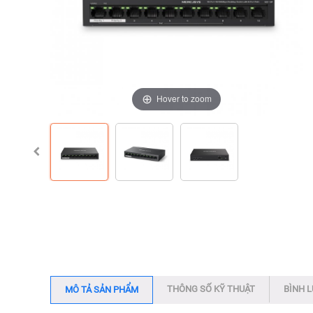
Hover to zoom
Hover to zoom
Hover to zoom
THÔNG SỐ KỸ THUẬT
BÌNH 
MÔ TẢ SẢN PHẨM