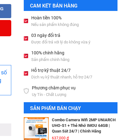
Bộ lưu điện UPS Online SANTAK
CAM KẾT BÁN HÀNG
C6KS_LCD
NG
33,501,000
đ
Hoàn tiền 100%
Nếu sản phẩm không đúng
Camera IP Wifi 2MP UNIARCH T1L-
03 ngày đổi trả
2WT Kèm Thẻ Nhớ IMOU 64GB |
Được đổi trả với lý do không vừa ý
Xem Từ Xa | Dễ Lắp Đặt
Camera IP Dome 4.0 Megapixel
425,000
đ
HIKVISION DS-2CD2346G2-ISU/SL​
100% chính hãng
3,256,000
đ
Sản phẩm chính hãng
Camera IP Wifi 2MP UNIARCH UHO-
S2E Kèm Thẻ Nhớ IMOU 64GB | Xem
Hỗ trợ kỹ thuật 24/7
 số
Từ Xa | Dễ Lắp Đặt
Camera IP HIKVISION DS-
Dịch vụ kỹ thuật nhanh, hỗ trợ 24/7
624,000
đ
g
2CD2T26G2-ISU/SL​
Phương châm phục vụ
3,344,000
đ
Combo Camera IP Wifi UNIARCH
Uy Tín - Chất Lượng
UHO-S2 2MP Kèm Thẻ Nhớ IMOU
64GB | Phù Hợp Nhà & Cửa Hàng
Camera IP Turret 4MP Hikvision DS-
SẢN PHẨM BÁN CHẠY
583,000
đ
2CD2343G2-LI2U
2,326,000
đ
Combo Camera Wifi 2MP UNIARCH
UHO-S1 + Thẻ Nhớ IMOU 64GB |
Quan Sát 24/7 | Chính Hãng
Camera IP AcuSense thân trụ 2MP
637,000
đ