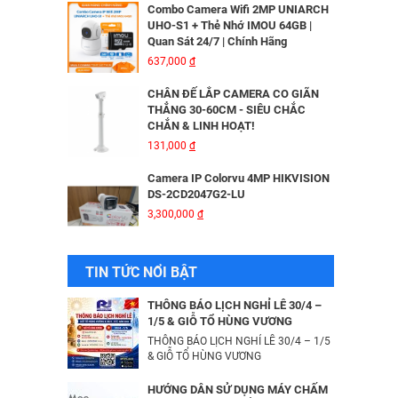
Combo Camera Wifi 2MP UNIARCH
UHO-S1 + Thẻ Nhớ IMOU 64GB |
Quan Sát 24/7 | Chính Hãng
MÁY IN KIM EPSON LQ310 - 01 Y
637,000
đ
6,335,000
đ
CHÂN ĐẾ LẮP CAMERA CO GIÃN
THẲNG 30-60CM - SIÊU CHẮC
CHẮN & LINH HOẠT!
Bộ Lưu Điện Santak C10KS‑LCD
131,000
đ
53,678,000
đ
Camera IP Colorvu 4MP HIKVISION
DS-2CD2047G2-LU
3,300,000
đ
Bộ lưu điện UPS Online SANTAK
C6KS_LCD
33,501,000
đ
Camera IP 4MP HIKVISION DS-
TIN TỨC NỔI BẬT
2CD2043G2-IU
2,376,000
đ
Camera IP Wifi 2MP UNIARCH T1L-
THÔNG BÁO LỊCH NGHỈ LỄ 30/4 –
2WT Kèm Thẻ Nhớ IMOU 64GB |
1/5 & GIỖ TỔ HÙNG VƯƠNG
Xem Từ Xa | Dễ Lắp Đặt
THÔNG BÁO LỊCH NGHỈ LỄ 30/4 – 1/5
Camera IP Dome 4.0 Megapixel
425,000
& GIỖ TỔ HÙNG VƯƠNG
đ
HIKVISION DS-2CD2346G2-ISU/SL​
3,256,000
đ
Camera IP Wifi 2MP UNIARCH UHO-
HƯỚNG DẪN SỬ DỤNG MÁY CHẤM