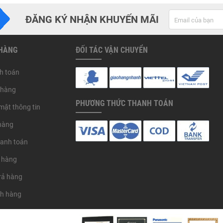
ĐĂNG KÝ NHẬN KHUYẾN MÃI
 HÀNG
ĐỐI TÁC VẬN CHUYỂN
h toán
 hàng
PHƯƠNG THỨC THANH TOÁN
mật thông tin
hàng
hanh toán
 hàng
trả hàng
ch hàng