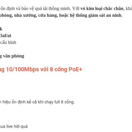
 ổn định và bảo vệ quá tải thông minh. Với
vỏ kim loại chắc chắn
, kh
phòng, nhà xưởng, cửa hàng, hoặc hệ thống giám sát an ninh
.
nk
3af/at
 cấu hình
ng văn phòng
ng 10/100Mbps với 8 cổng PoE+
n hiệu ổn định kể cả khi chạy full 8 cổng.
ua live hời quá