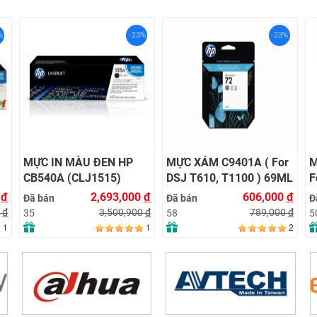
%
-23%
-23%
MỰC IN MÀU ĐEN HP
MỰC XÁM C9401A ( For
M
CB540A (CLJ1515)
DSJ T610, T1100 ) 69ML
F
6
0
đ
2,693,000
đ
606,000
đ
Đã bán
Đã bán
Đ
0
đ
3,500,900
đ
789,000
đ
35
58
5
1
1
2