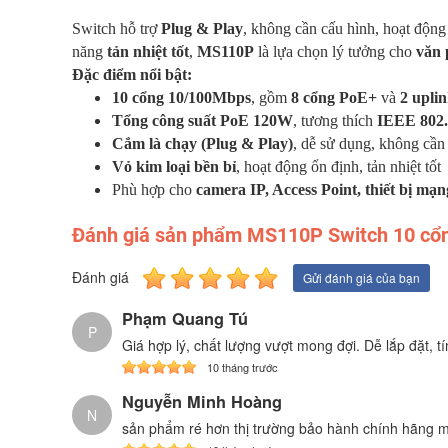
Switch hỗ trợ
Plug & Play
, không cần cấu hình, hoạt động
năng
tản nhiệt tốt
,
MS110P
là lựa chọn lý tưởng cho
văn 
Đặc điểm nổi bật:
10 cổng 10/100Mbps
, gồm
8 cổng PoE+
và
2 upli
Tổng công suất PoE 120W
, tương thích
IEEE 802.
Cắm là chạy (Plug & Play)
, dễ sử dụng, không cần
Vỏ kim loại bền bỉ
, hoạt động ổn định, tản nhiệt tốt
Phù hợp cho
camera IP, Access Point, thiết bị mạ
Đánh giá sản phẩm MS110P Switch 10 cổ
Đánh giá
Gửi đánh giá của bạn
Phạm Quang Tú
P
Giá hợp lý, chất lượng vượt mong đợi. Dễ lắp đặt, tí
10 tháng trước
Nguyễn Minh Hoàng
N
sản phẩm ré hơn thị trường bảo hành chính hãng m