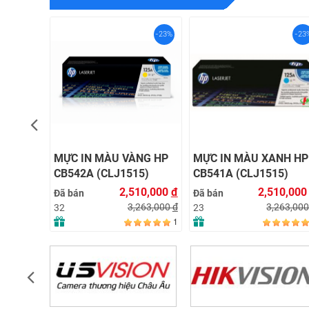
-23%
-23%
-23
 HP
MỰC IN MÀU VÀNG HP
MỰC IN MÀU XANH HP
5)
CB542A (CLJ1515)
CB541A (CLJ1515)
10,000
đ
2,510,000
đ
2,510,00
Đã bán
Đã bán
263,000
đ
3,263,000
đ
3,263,00
32
23
1
1