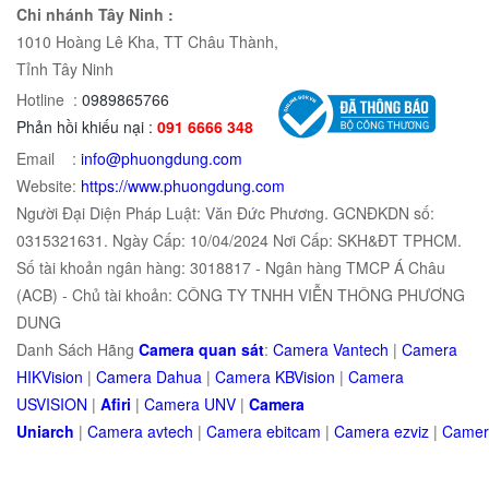
Chi nhánh Tây Ninh :
1010 Hoàng Lê Kha, TT Châu Thành,
Tỉnh Tây Ninh
Hotline :
0989865766
Phản hồi khiếu nại :
091 6666 348
Email :
info@phuongdung.com
Website:
https://www.phuongdung.com
Người Đại Diện Pháp Luật: Văn Đức Phương. GCNĐKDN số:
0315321631. Ngày Cấp: 10/04/2024 Nơi Cấp: SKH&ĐT TPHCM.
Số tài khoản ngân hàng: 3018817 - Ngân hàng TMCP Á Châu
(ACB) - Chủ tài khoản: CÔNG TY TNHH VIỄN THÔNG PHƯƠNG
DUNG
Danh Sách Hãng
Camera quan sát
:
Camera Vantech
|
Camera
HIKVision
|
Camera Dahua
|
Camera KBVision
|
Camera
USVISION
|
Afiri
|
Camera UNV
|
Camera
Uniarch
|
Camera
avtech
|
Camera
ebitcam
|
Camera
e
zviz
|
Came