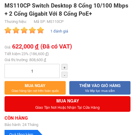
MS110CP Switch Desktop 8 Cổng 10/100 Mbps
+ 2 Cổng Gigabit Với 8 Cổng PoE+
Thương hiệu:
Mã SP: MS110CP
1 đánh giá
622,000
đ
(Đã có VAT)
Giá:
Tiết kiệm 23% (186,600
đ
)
Giá thị trường: 808,600
đ
+
-
MUA NGAY
THÊM VÀO GIỎ HÀNG
Giao hàng tận nơi trên toàn quốc
Và tiếp tục mua sắm
MUA NGAY
Giao Tận Nơi Hoặc Nhận Tại Cửa Hàng
CÒN HÀNG
Bảo hành: 24 Tháng
Quà tặng kèm