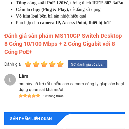
Tổng công suất PoE 120W
, tương thích
IEEE 802.3af/at
Cắm là chạy (Plug & Play)
, dễ dàng sử dụng
Vỏ kim loại bền bỉ
, tản nhiệt hiệu quả
Phù hợp cho
camera IP, Access Point, thiết bị IoT
Đánh giá sản phẩm MS110CP Switch Desktop
8 Cổng 10/100 Mbps + 2 Cổng Gigabit với 8
Cổng PoE+
Đánh giá
Gửi đánh giá của bạn
Lâm
L
em này hỗ trợ rất nhiều cho camera công ty giúp các hoạt
động quan sát khá mượt
10 tháng trước
SẢN PHẨM LIÊN QUAN