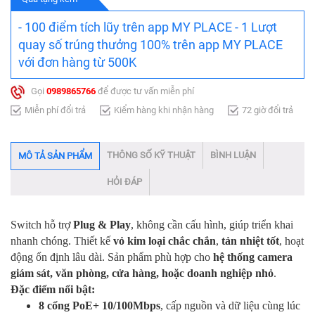
- 100 điểm tích lũy trên app MY PLACE - 1 Lượt
quay số trúng thưởng 100% trên app MY PLACE
với đơn hàng từ 500K
Gọi
0989865766
để được tư vấn miễn phí
Miễn phí đổi trả
Kiểm hàng khi nhận hàng
72 giờ đổi trả
THÔNG SỐ KỸ THUẬT
BÌNH LUẬN
MÔ TẢ SẢN PHẨM
HỎI ĐÁP
Switch hỗ trợ
Plug & Play
, không cần cấu hình, giúp triển khai
nhanh chóng. Thiết kế
vỏ kim loại chắc chắn
,
tản nhiệt tốt
, hoạt
động ổn định lâu dài. Sản phẩm phù hợp cho
hệ thống camera
giám sát, văn phòng, cửa hàng, hoặc doanh nghiệp nhỏ
.
Đặc điểm nổi bật:
8 cổng PoE+ 10/100Mbps
, cấp nguồn và dữ liệu cùng lúc