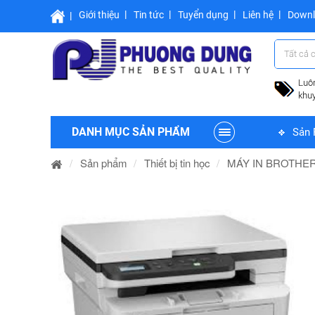
Giới thiệu
Tin tức
Tuyển dụng
Liên hệ
Down
Tất cả 
Luô
khu
DANH MỤC SẢN PHẨM
Sản 
Sản phẩm
Thiết bị tin học
MÁY IN BROTHER