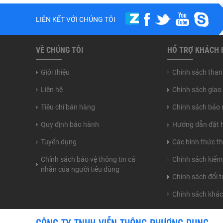
LIÊN KẾT VỚI CHÚNG TÔI
VỀ CHÚNG TÔI
HỔ TRỢ KHÁCH
Giới thiệu
Chính sách than
Liên hệ
Chính sách giao
Tiêu chí bán hàng
Chính sách bảo 
Quy định bảo hành
Hướng dẫn đặt 
Tuyển dụng
Các hình thức t
Chính sách bảo vệ thông tin cá
Chính sách kiểm
nhân của người tiêu dùng
Chính sách đổi 
Chính sách khá
CÔNG TY TNHH VIỄN THÔNG PHƯƠNG DUNG