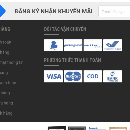
ĐĂNG KÝ NHẬN KHUYẾN MÃI
 HÀNG
ĐỐI TÁC VẬN CHUYỂN
h toán
 hàng
PHƯƠNG THỨC THANH TOÁN
mật thông tin
hàng
hanh toán
 hàng
trả hàng
ch hàng