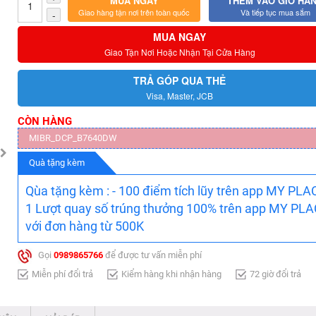
MUA NGAY
THÊM VÀO GIỎ HÀ
Giao hàng tận nơi trên toàn quốc
Và tiếp tục mua sắm
-
MUA NGAY
Giao Tận Nơi Hoặc Nhận Tại Cửa Hàng
TRẢ GÓP QUA THẺ
Visa, Master, JCB
CÒN HÀNG
MIBR_DCP_B7640DW
Quà tặng kèm
Qùa tặng kèm : - 100 điểm tích lũy trên app MY PLAC
1 Lượt quay số trúng thưởng 100% trên app MY PL
với đơn hàng từ 500K
Gọi
0989865766
để được tư vấn miễn phí
Miễn phí đổi trả
Kiểm hàng khi nhận hàng
72 giờ đổi trả