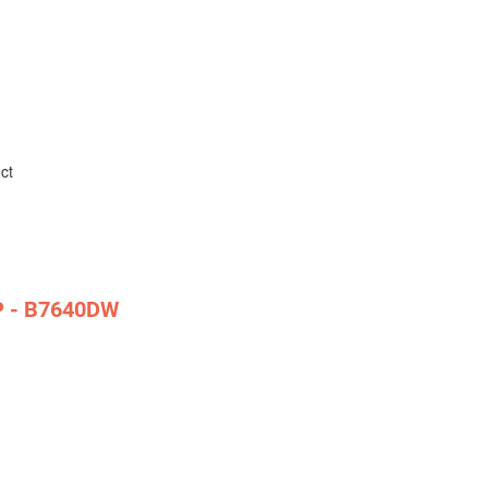
ect
P - B7640DW