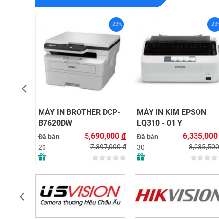
-23%
-23%
-23
 CHỨC
MÁY IN BROTHER DCP-
MÁY IN KIM EPSON
DCP-
B7620DW
LQ310 - 01 Y
58,000
đ
5,690,000
đ
6,335,00
Đã bán
Đã bán
935,400
đ
7,397,000
đ
8,235,50
20
30