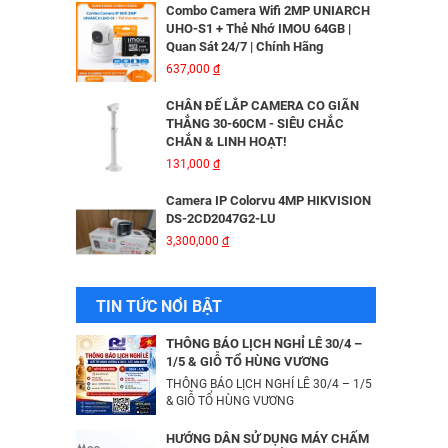
Combo Camera Wifi 2MP UNIARCH
UHO-S1 + Thẻ Nhớ IMOU 64GB |
Quan Sát 24/7 | Chính Hãng
MÁY IN KIM EPSON LQ310 - 01 Y
637,000
đ
6,335,000
đ
CHÂN ĐẾ LẮP CAMERA CO GIÃN
THẲNG 30-60CM - SIÊU CHẮC
CHẮN & LINH HOẠT!
Bộ Lưu Điện Santak C10KS‑LCD
131,000
đ
53,678,000
đ
Camera IP Colorvu 4MP HIKVISION
DS-2CD2047G2-LU
3,300,000
đ
Bộ lưu điện UPS Online SANTAK
C6KS_LCD
33,501,000
đ
Camera IP 4MP HIKVISION DS-
TIN TỨC NỔI BẬT
2CD2043G2-IU
2,376,000
đ
Camera IP Wifi 2MP UNIARCH T1L-
THÔNG BÁO LỊCH NGHỈ LỄ 30/4 –
2WT Kèm Thẻ Nhớ IMOU 64GB |
1/5 & GIỖ TỔ HÙNG VƯƠNG
Xem Từ Xa | Dễ Lắp Đặt
THÔNG BÁO LỊCH NGHỈ LỄ 30/4 – 1/5
Camera IP Dome 4.0 Megapixel
425,000
& GIỖ TỔ HÙNG VƯƠNG
đ
HIKVISION DS-2CD2346G2-ISU/SL​
3,256,000
đ
Camera IP Wifi 2MP UNIARCH UHO-
HƯỚNG DẪN SỬ DỤNG MÁY CHẤM