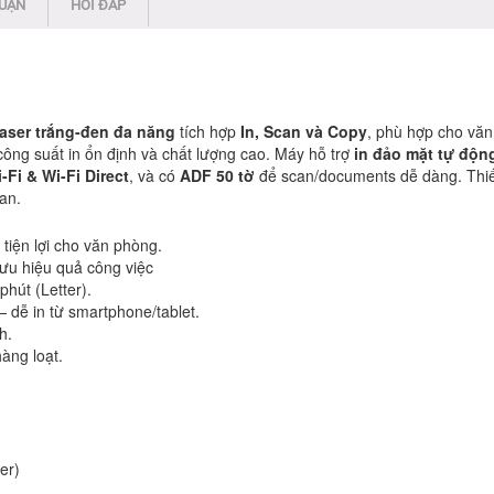
LUẬN
HỎI ĐÁP
laser trắng-đen đa năng
tích hợp
In, Scan và Copy
, phù hợp cho văn
ng suất in ổn định và chất lượng cao. Máy hỗ trợ
in đảo mặt tự độn
-Fi & Wi-Fi Direct
, và có
ADF 50 tờ
để scan/documents dễ dàng. Thiế
uan.
ị tiện lợi cho văn phòng.
i ưu hiệu quả công việc
phút (Letter).
— dễ in từ smartphone/tablet.
nh.
hàng loạt.
er)