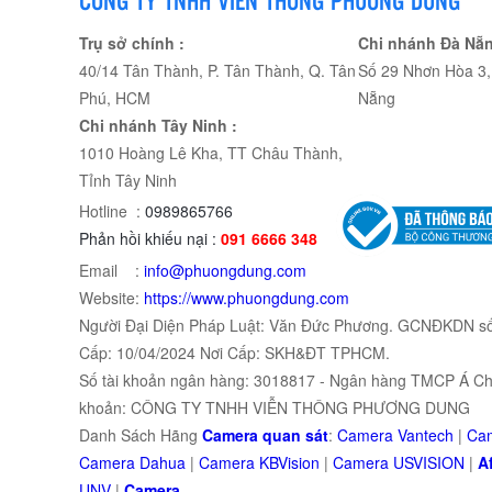
Trụ sở chính :
Chi nhánh Đà Nẵn
40/14 Tân Thành, P. Tân Thành, Q. Tân
Số 29 Nhơn Hòa 3, 
Phú, HCM
Nẵng
Chi nhánh Tây Ninh :
1010 Hoàng Lê Kha, TT Châu Thành,
Tỉnh Tây Ninh
Hotline :
0989865766
Phản hồi khiếu nại :
091 6666 348
Email :
info@phuongdung.com
Website:
https://www.phuongdung.com
Người Đại Diện Pháp Luật: Văn Đức Phương. GCNĐKDN s
Cấp: 10/04/2024 Nơi Cấp: SKH&ĐT TPHCM.
Số tài khoản ngân hàng: 3018817 - Ngân hàng TMCP Á Châ
khoản: CÔNG TY TNHH VIỄN THÔNG PHƯƠNG DUNG
Danh Sách Hãng
Camera quan sát
:
Camera Vantech
|
Cam
Camera Dahua
|
Camera KBVision
|
Camera USVISION
|
Af
UNV
|
Camera