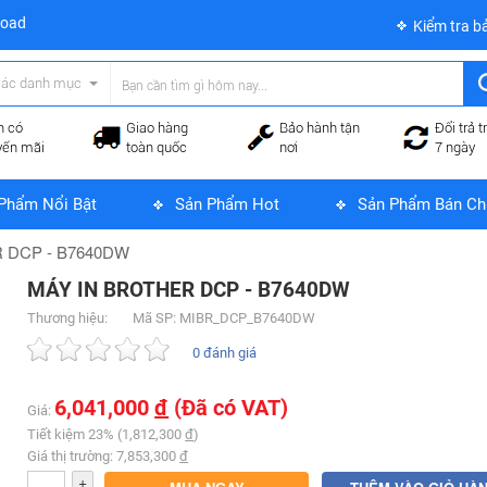
load
Kiểm tra b
các danh mục
n có
Giao hàng
Bảo hành tận
Đổi trả t
yến mãi
toàn quốc
nơi
7 ngày
Phẩm Nổi Bật
Sản Phẩm Hot
Sản Phẩm Bán Ch
 DCP - B7640DW
MÁY IN BROTHER DCP - B7640DW
Thương hiệu:
Mã SP: MIBR_DCP_B7640DW
0 đánh giá
6,041,000
đ
(Đã có VAT)
Giá:
Tiết kiệm 23% (1,812,300
đ
)
Giá thị trường: 7,853,300
đ
+