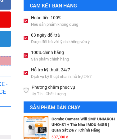
NG
Bộ lưu điện UPS Online SANTAK
CAM KẾT BÁN HÀNG
C6KS_LCD
33,501,000
đ
Hoàn tiền 100%
Nếu sản phẩm không đúng
Camera IP Wifi 2MP UNIARCH T1L-
03 ngày đổi trả
2WT Kèm Thẻ Nhớ IMOU 64GB |
Được đổi trả với lý do không vừa ý
Xem Từ Xa | Dễ Lắp Đặt
Camera IP Dome 4.0 Megapixel
425,000
đ
HIKVISION DS-2CD2346G2-ISU/SL​
100% chính hãng
3,256,000
đ
Sản phẩm chính hãng
Camera IP Wifi 2MP UNIARCH UHO-
S2E Kèm Thẻ Nhớ IMOU 64GB | Xem
Hỗ trợ kỹ thuật 24/7
Từ Xa | Dễ Lắp Đặt
Camera IP HIKVISION DS-
Dịch vụ kỹ thuật nhanh, hỗ trợ 24/7
624,000
đ
2CD2T26G2-ISU/SL​
E -
Phương châm phục vụ
3,344,000
đ
Combo Camera IP Wifi UNIARCH
ACE
Uy Tín - Chất Lượng
UHO-S2 2MP Kèm Thẻ Nhớ IMOU
64GB | Phù Hợp Nhà & Cửa Hàng
Camera IP Turret 4MP Hikvision DS-
SẢN PHẨM BÁN CHẠY
583,000
đ
2CD2343G2-LI2U
2,326,000
đ
Combo Camera Wifi 2MP UNIARCH
UHO-S1 + Thẻ Nhớ IMOU 64GB |
Quan Sát 24/7 | Chính Hãng
Camera IP AcuSense thân trụ 2MP
637,000
đ