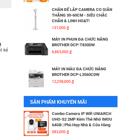
HIKVISION DS-2CD2026G2-IU/SL
3,816,000
đ
CHÂN ĐẾ LẮP CAMERA CO GIÃN
THẲNG 30-60CM - SIÊU CHẮC
CHẮN & LINH HOẠT!
BỘ MỞ RỘNG CÁP QUANG HDMI
131,000
đ
KVM MT-VIKI MT-HK020
5,600,000
đ
MÁY IN PHUN ĐA CHỨC NĂNG
g
BROTHER DCP-T830DW
t kế
6,863,000
đ
Camera IP Wifi 2MP UNIARCH T1L-
2WT Kèm Thẻ Nhớ IMOU 64GB |
Xem Từ Xa | Dễ Lắp Đặt
MÁY IN MÀU ĐA CHỨC NĂNG
425,000
đ
BROTHER DCP-L3560CDW
12,258,000
đ
Camera IP Wifi 2MP UNIARCH UHO-
S2E Kèm Thẻ Nhớ IMOU 64GB | Xem
Từ Xa | Dễ Lắp Đặt
MÁY IN BROTHER DCP - B7640DW
SẢN PHẨM KHUYẾN MÃI
624,000
đ
6,041,000
đ
Combo Camera IP Wifi UNIARCH
UHO-S2 2MP Kèm Thẻ Nhớ IMOU
64GB | Phù Hợp Nhà & Cửa Hàng
MÁY IN BROTHER DCP-B7620DW
583,000
đ
5,690,000
đ