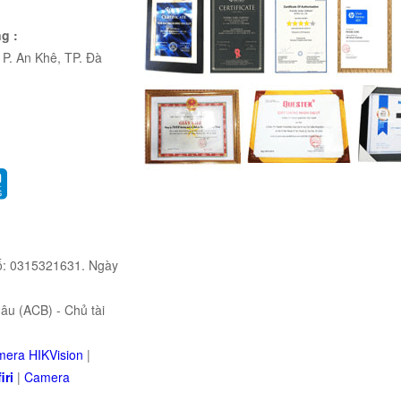
g :
P. An Khê, TP. Đà
ố: 0315321631. Ngày
u (ACB) - Chủ tài
era HIKVision
|
iri
|
Camera