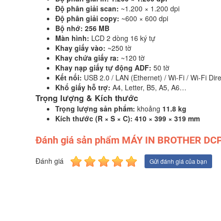
Độ phân giải scan:
~1.200 × 1.200 dpi
Độ phân giải copy:
~600 × 600 dpi
Bộ nhớ:
256 MB
Màn hình:
LCD 2 dòng 16 ký tự
Khay giấy vào:
~250 tờ
Khay chứa giấy ra:
~120 tờ
Khay nạp giấy tự động ADF:
50 tờ
Kết nối:
USB 2.0 / LAN (Ethernet) / Wi-Fi / Wi-Fi Dir
Khổ giấy hỗ trợ:
A4, Letter, B5, A5, A6…
Trọng lượng & Kích thước
Trọng lượng sản phẩm:
khoảng
11.8 kg
Kích thước (R × S × C):
410 × 399 × 319 mm
Đánh giá sản phẩm MÁY IN BROTHER DC
Đánh giá
Gửi đánh giá của bạn