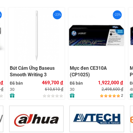
%
-23%
-23%
Bút Cảm Ứng Baseus
Mực đen CE310A
M
Smooth Writing 3
(CP1025)
P
Wireless Charging
0
đ
469,700
đ
1,922,000
đ
Đã bán
Đã bán
Đ
Active Wireless Version
0
đ
610,610
đ
2,498,600
đ
30
30
4
– WHITE
2