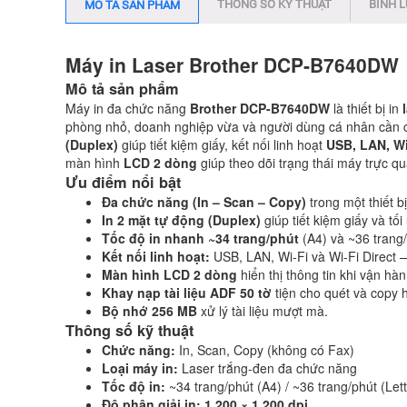
THÔNG SỐ KỸ THUẬT
BÌNH 
MÔ TẢ SẢN PHẨM
Máy in Laser Brother DCP‑B7640DW
Mô tả sản phẩm
Máy in đa chức năng
Brother DCP-B7640DW
là thiết bị in
phòng nhỏ, doanh nghiệp vừa và người dùng cá nhân cần cô
(Duplex)
giúp tiết kiệm giấy, kết nối linh hoạt
USB, LAN, Wi
màn hình
LCD 2 dòng
giúp theo dõi trạng thái máy trực q
Ưu điểm nổi bật
Đa chức năng (In – Scan – Copy)
trong một thiết b
In 2 mặt tự động (Duplex)
giúp tiết kiệm giấy và tố
Tốc độ in nhanh ~34 trang/phút
(A4) và ~36 trang/
Kết nối linh hoạt:
USB, LAN, Wi-Fi và Wi-Fi Direct 
Màn hình LCD 2 dòng
hiển thị thông tin khi vận hà
Khay nạp tài liệu ADF 50 tờ
tiện cho quét và copy 
Bộ nhớ 256 MB
xử lý tài liệu mượt mà.
Thông số kỹ thuật
Chức năng:
In, Scan, Copy (không có Fax)
Loại máy in:
Laser trắng-đen đa chức năng
Tốc độ in:
~34 trang/phút (A4) / ~36 trang/phút (Lett
Độ phân giải in:
1.200 × 1.200 dpi