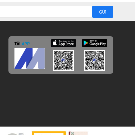
GỬI
TẢI
APP