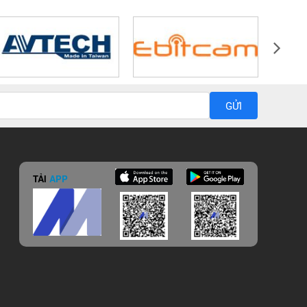
GỬI
TẢI
APP