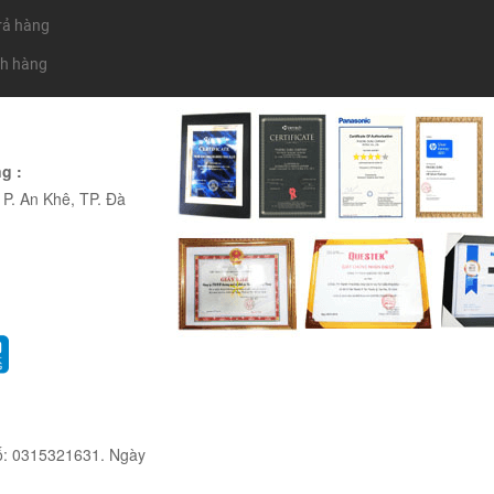
trả hàng
ch hàng
g :
P. An Khê, TP. Đà
ố: 0315321631. Ngày