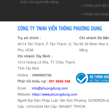
nhân của người tiêu dùng
Chính sách đổi 
Chính sách khá
CÔNG TY TNHH VIỄN THÔNG PHƯƠNG DUNG
Trụ sở chính :
Chi nhánh Đà Nẵn
40/14 Tân Thành, P. Tân Thành, Q. Tân
Số 29 Nhơn Hòa 3, 
Phú, HCM
Nẵng
Chi nhánh Tây Ninh :
1010 Hoàng Lê Kha, TT Châu Thành,
Tỉnh Tây Ninh
Hotline :
0989865766
Phản hồi khiếu nại :
091 6666 348
Email :
info@phuongdung.com
Website:
https://www.phuongdung.com
Người Đại Diện Pháp Luật: Văn Đức Phương. GCNĐKDN s
Cấp: 10/04/2024 Nơi Cấp: SKH&ĐT TPHCM.