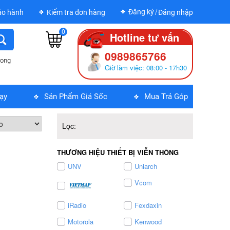
Đăng ký
ảo hành
Kiểm tra đơn hàng
Đăng nhập
0
Hotline tư vấn
0989865766
rong
Giờ làm việc: 08:00 - 17h30
ạy
Sản Phẩm Giá Sốc
Mua Trả Góp
Lọc:
THƯƠNG HIỆU THIẾT BỊ VIỄN THÔNG
UNV
Uniarch
Vcom
iRadio
Fexdaxin
Motorola
Kenwood