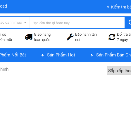
load
Kiểm tra b
các danh mục
n có
Giao hàng
Bảo hành tận
Đổi trả t
yến mãi
toàn quốc
nơi
7 ngày
Phẩm Nổi Bật
Sản Phẩm Hot
Sản Phẩm Bán Ch
 hình