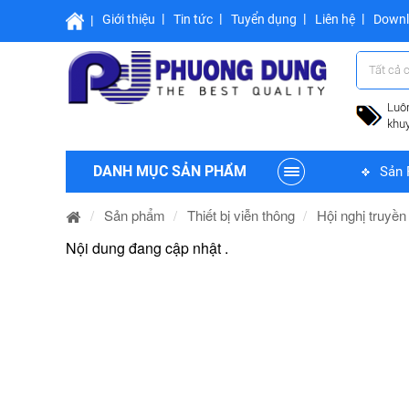
Giới thiệu
Tin tức
Tuyển dụng
Liên hệ
Down
Tất cả 
Luô
khu
DANH MỤC SẢN PHẨM
Sản 
Sản phẩm
Thiết bị viễn thông
Hội nghị truyền
Nội dung đang cập nhật .