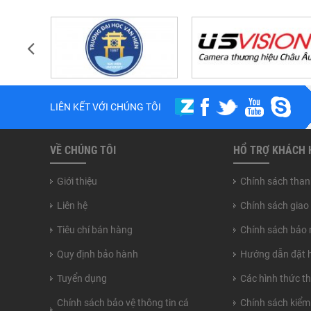
LIÊN KẾT VỚI CHÚNG TÔI
VỀ CHÚNG TÔI
HỔ TRỢ KHÁCH
Giới thiệu
Chính sách than
Liên hệ
Chính sách giao
Tiêu chí bán hàng
Chính sách bảo 
Quy định bảo hành
Hướng dẫn đặt 
Tuyển dụng
Các hình thức t
Chính sách bảo vệ thông tin cá
Chính sách kiểm