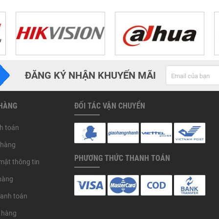
ĐĂNG KÝ NHẬN KHUYẾN MÃI
 HÀNG
ĐỐI TÁC VẬN CHUYỂN
h toán
 hàng
PHƯƠNG THỨC THANH TOÁN
mật thông tin
hàng
hanh toán
 hàng