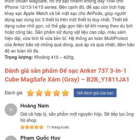
thích chuẩn MagSafe, hỗ trợ sạc nhanh không dây 15W cho
iPhone 12/13/14/15 series. Bên cạnh đó, đế sạc còn tích hợp
khay sạc Apple Watch và bề mặt sạc cho AirPods, giúp người
dùng sạc cùng lúc 3 thiết bị trên một thiết bị duy nhất. Thiết kế
dạng cube nhỏ gọn, có thể gập gọn tiện lợi khi mang theo du lịch
hoặc công tác. Sản phẩm sử dụng vật liệu cao cấp, màu xám
hiện đại, vừa tinh tế vừa bền bỉ. Hệ thống an toàn MultiProtect
của Anker bảo vệ chống quá dòng, quá áp và quá nhiệt, đảm bảo
độ an toàn tối đa.
Trọng lượng:
Khoảng 410 – 420g.
Đánh giá sản phẩm Đế sạc Anker 737 3-in-1
Cube MagSafe Xám (Gray) – B2B_Y1811JA1
Đánh giá
Gửi đánh giá của bạn
Hoàng Nam
H
Giá cả hợp lý, sản phẩm mới nguyên hộp. Sẽ tiếp tục ủng
hộ shop.
11 tháng trước
Phạm Quốc Huy