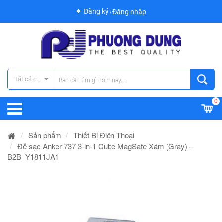
Đăng ký
Đăng nhập
Tất cả các danh mục
0
Sản phẩm
Thiết Bị Điện Thoại
Đế sạc Anker 737 3-in-1 Cube MagSafe Xám (Gray) –
B2B_Y1811JA1