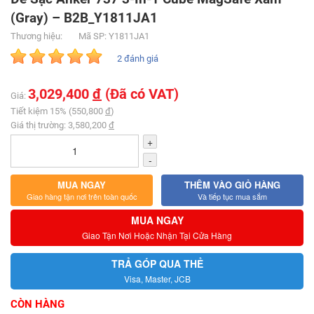
(Gray) – B2B_Y1811JA1
Thương hiệu:
Mã SP: Y1811JA1
2 đánh giá
3,029,400
đ
(Đã có VAT)
Giá:
Tiết kiệm 15% (550,800
đ
)
Giá thị trường: 3,580,200
đ
+
-
MUA NGAY
THÊM VÀO GIỎ HÀNG
Giao hàng tận nơi trên toàn quốc
Và tiếp tục mua sắm
MUA NGAY
Giao Tận Nơi Hoặc Nhận Tại Cửa Hàng
TRẢ GÓP QUA THẺ
Visa, Master, JCB
CÒN HÀNG