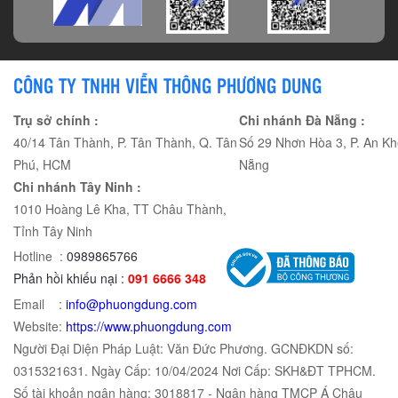
CÔNG TY TNHH VIỄN THÔNG PHƯƠNG DUNG
Trụ sở chính :
Chi nhánh Đà Nẵng :
40/14 Tân Thành, P. Tân Thành, Q. Tân
Số 29 Nhơn Hòa 3, P. An Kh
Phú, HCM
Nẵng
Chi nhánh Tây Ninh :
1010 Hoàng Lê Kha, TT Châu Thành,
Tỉnh Tây Ninh
Hotline :
0989865766
Phản hồi khiếu nại :
091 6666 348
Email :
info@phuongdung.com
Website:
https://www.phuongdung.com
Người Đại Diện Pháp Luật: Văn Đức Phương. GCNĐKDN số:
0315321631. Ngày Cấp: 10/04/2024 Nơi Cấp: SKH&ĐT TPHCM.
Số tài khoản ngân hàng: 3018817 - Ngân hàng TMCP Á Châu