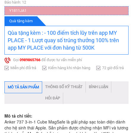
Bảo hành: 12
Y1811JA1
Quà tặng kèm
Qùa tặng kèm : - 100 điểm tích lũy trên app MY
PLACE - 1 Lượt quay số trúng thưởng 100% trên
app MY PLACE với đơn hàng từ 500K
Gọi
0989865766
để được tư vấn miễn phí
Miễn phí đổi trả
Kiểm hàng khi nhận hàng
72 giờ đổi trả
THÔNG SỐ KỸ THUẬT
BÌNH LUẬN
MÔ TẢ SẢN PHẨM
HỎI ĐÁP
Mô tả chi tiết:
Anker 737 3-in-1 Cube MagSafe là giải pháp sạc toàn diện dành
cho hệ sinh thái Apple. Sản phẩm được chứng nhận MFi và tương