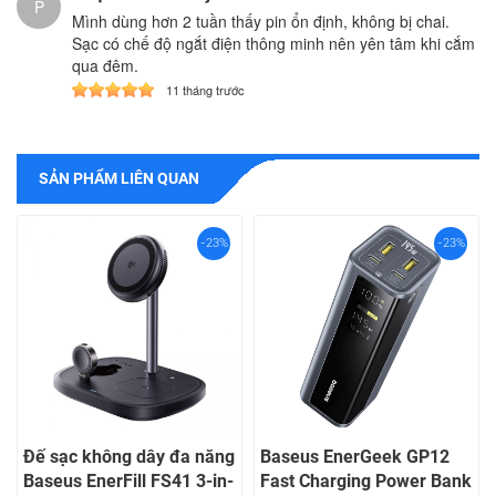
P
Mình dùng hơn 2 tuần thấy pin ổn định, không bị chai.
Sạc có chế độ ngắt điện thông minh nên yên tâm khi cắm
qua đêm.
11 tháng trước
SẢN PHẨM LIÊN QUAN
-23%
-23%
Đế sạc không dây đa năng
Baseus EnerGeek GP12
Baseus EnerFill FS41 3-in-
Fast Charging Power Bank