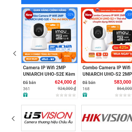
-32%
-33%
 IP Wifi 2MP
Combo Camera IP Wifi
Combo Camer
CH UHO-S2E Kèm
UNIARCH UHO-S2 2MP
2MP UNIARC
hớ IMOU 64GB |
Kèm Thẻ Nhớ IMOU
+ Thẻ Nhớ I
624,000
đ
583,000
đ
Đã bán
Đã bán
 Xa | Dễ Lắp Đặt
64GB | Phù Hợp Nhà &
Quan Sát 24/
924,000
đ
864,000
đ
168
153
Cửa Hàng
Hãng