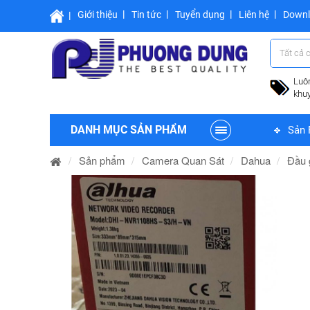
Giới thiệu
Tin tức
Tuyển dụng
Liên hệ
Down
Tất cả 
Luô
khu
DANH MỤC SẢN PHẨM
Sản 
Sản phẩm
Camera Quan Sát
Dahua
Đầu 