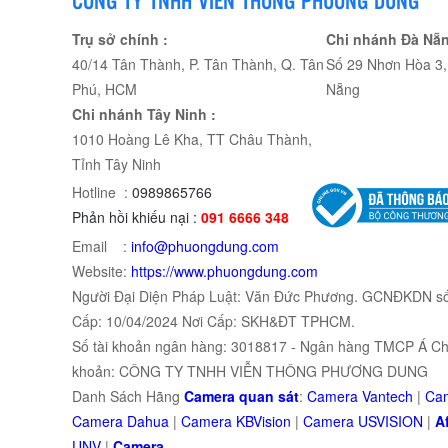
Trụ sở chính :
Chi nhánh Đà Nẵn
40/14 Tân Thành, P. Tân Thành, Q. Tân
Số 29 Nhơn Hòa 3, 
Phú, HCM
Nẵng
Chi nhánh Tây Ninh :
1010 Hoàng Lê Kha, TT Châu Thành,
Tỉnh Tây Ninh
Hotline :
0989865766
Phản hồi khiếu nại :
091 6666 348
Email :
info@phuongdung.com
Website:
https://www.phuongdung.com
Người Đại Diện Pháp Luật: Văn Đức Phương. GCNĐKDN s
Cấp: 10/04/2024 Nơi Cấp: SKH&ĐT TPHCM.
Số tài khoản ngân hàng: 3018817 - Ngân hàng TMCP Á Châ
khoản: CÔNG TY TNHH VIỄN THÔNG PHƯƠNG DUNG
Danh Sách Hãng
Camera quan sát
:
Camera Vantech
|
Cam
Camera Dahua
|
Camera KBVision
|
Camera USVISION
|
Af
UNV
|
Camera