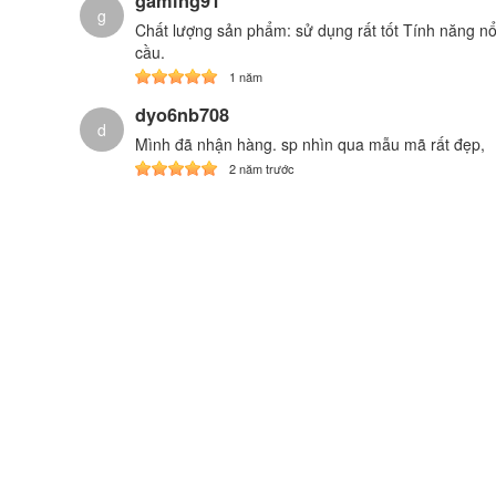
gaming91
g
Chất lượng sản phẩm: sử dụng rất tốt Tính năng n
cầu.
1 năm
dyo6nb708
d
Mình đã nhận hàng. sp nhìn qua mẫu mã rất đẹp,
2 năm trước