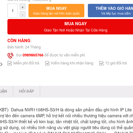
+
MUA NGAY
THÊM VÀO GIỎ HÀ
Giao hàng tận nơi trên toàn quốc
Và tiếp tục mua sắm
-
MUA NGAY
Giao Tận Nơi Hoặc Nhận Tại Cửa Hàng
CÒN HÀNG
Bảo hành: 24 Tháng
Gọi
0989865766
để được tư vấn miễn phí
Miễn phí đổi trả
Kiểm hàng khi nhận hàng
72 giờ đổi trả
LUẬN
HỎI ĐÁP
T)​ Dahua NVR1108HS-S3/H là dòng sản phẩm đầu ghi hình IP Lite 
 trợ lên đến camera 6MP, hỗ trợ kết nối nhiều thương hiệu camera với 
-S3/H thiết kế vỏ kim loại, tản nhiệt tốt, chất lượng tốt, cho hình ản
 sử dụng, có nhiều tính năng ưu việt giúp người tiêu dùng có thể quản