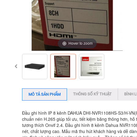
Hover to zoom
Hover to zoom
Hover to zoom
THÔNG SỐ KỸ THUẬT
BÌNH 
MÔ TẢ SẢN PHẨM
Đầu ghi hình IP 8 kênh DAHUA DHI-NVR1108HS-S3/H-VN(KB
chuẩn nén H.265 giúp tối ưu, tiết kiệm băng thông hơn, hỗ
tương thích Onvif 2.4. Đầu ghi hình 8 kênh Dahua NVR1108HS
nét, chất lượng cao. Mẫu mã thu hút khách hàng và dễ dàng