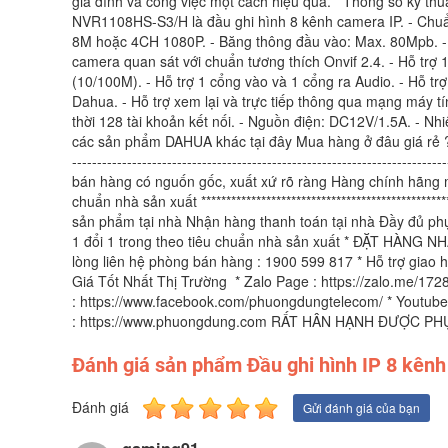
gia đình và công việc một cách hiệu quả. Thông số kỹ 
NVR1108HS-S3/H là đầu ghi hình 8 kênh camera IP. - Chuẩn 
8M hoặc 4CH 1080P. - Băng thông đầu vào: Max. 80Mpb. - H
camera quan sát với chuẩn tương thích Onvif 2.4. - Hỗ trợ
(10/100M). - Hỗ trợ 1 cổng vào và 1 cổng ra Audio. - Hỗ trợ
Dahua. - Hỗ trợ xem lại và trực tiếp thông qua mạng máy tín
thời 128 tài khoản kết nối. - Nguồn điện: DC12V/1.5A. - N
các sản phẩm DAHUA khác tại đây Mua hàng ở đâu giá rẻ ? N
----------------------------------------------------------------
bán hàng có nguốn gốc, xuất xứ rõ ràng Hàng chính hãng
chuẩn nhà sản xuất ****************************************
sản phẩm tại nhà Nhận hàng thanh toán tại nhà Đầy đủ ph
1 đổi 1 trong theo tiêu chuẩn nhà sản xuất * ĐẶT HÀNG 
lòng liên hệ phòng bán hàng : 1900 599 817 * Hỗ trợ giao 
Giá Tốt Nhất Thị Trường * Zalo Page : https://zalo.me/1
: https://www.facebook.com/phuongdungtelecom/ * Youtube
: https://www.phuongdung.com RẤT HÂN HẠNH ĐƯỢC P
Đánh giá sản phẩm Đầu ghi hình IP 8 k
Đánh giá
Gửi đánh giá của bạn