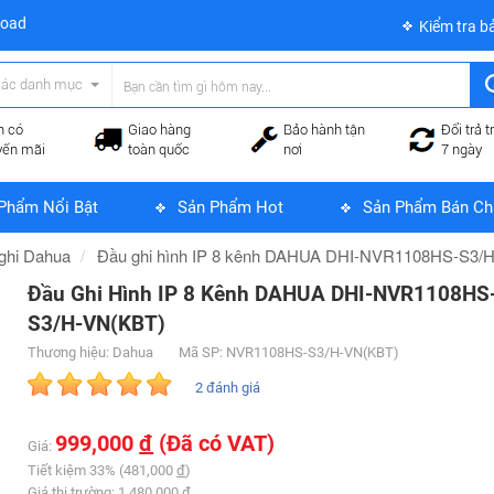
load
Kiểm tra b
các danh mục
n có
Giao hàng
Bảo hành tận
Đổi trả t
yến mãi
toàn quốc
nơi
7 ngày
Phẩm Nổi Bật
Sản Phẩm Hot
Sản Phẩm Bán Ch
ghi Dahua
Đầu ghi hình IP 8 kênh DAHUA DHI-NVR1108HS-S3/
Đầu Ghi Hình IP 8 Kênh DAHUA DHI-NVR1108HS
S3/H-VN(KBT)
Thương hiệu: Dahua
Mã SP: NVR1108HS-S3/H-VN(KBT)
2 đánh giá
999,000
đ
(Đã có VAT)
Giá:
Tiết kiệm 33% (481,000
đ
)
Giá thị trường: 1,480,000
đ