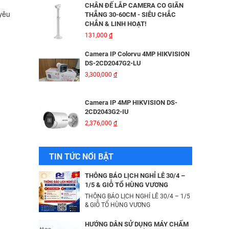
CHÂN ĐẾ LẮP CAMERA CO GIÃN
yêu
THẲNG 30-60CM - SIÊU CHẮC
CHẮN & LINH HOẠT!
Bộ Lưu Điện Santak C10KS‑LCD
131,000
đ
53,678,000
đ
Camera IP Colorvu 4MP HIKVISION
DS-2CD2047G2-LU
3,300,000
đ
Bộ lưu điện UPS Online SANTAK
C6KS_LCD
33,501,000
đ
Camera IP 4MP HIKVISION DS-
2CD2043G2-IU
2,376,000
đ
Camera IP Wifi 2MP UNIARCH T1L-
2WT Kèm Thẻ Nhớ IMOU 64GB |
Xem Từ Xa | Dễ Lắp Đặt
Camera IP Dome 4.0 Megapixel
TIN TỨC NỔI BẬT
425,000
đ
HIKVISION DS-2CD2346G2-ISU/SL​
3,256,000
đ
Camera IP Wifi 2MP UNIARCH UHO-
THÔNG BÁO LỊCH NGHỈ LỄ 30/4 –
S2E Kèm Thẻ Nhớ IMOU 64GB | Xem
1/5 & GIỖ TỔ HÙNG VƯƠNG
Từ Xa | Dễ Lắp Đặt
THÔNG BÁO LỊCH NGHỈ LỄ 30/4 – 1/5
Camera IP HIKVISION DS-
624,000
& GIỖ TỔ HÙNG VƯƠNG
đ
2CD2T26G2-ISU/SL​
3,344,000
đ
Combo Camera IP Wifi UNIARCH
HƯỚNG DẪN SỬ DỤNG MÁY CHẤM