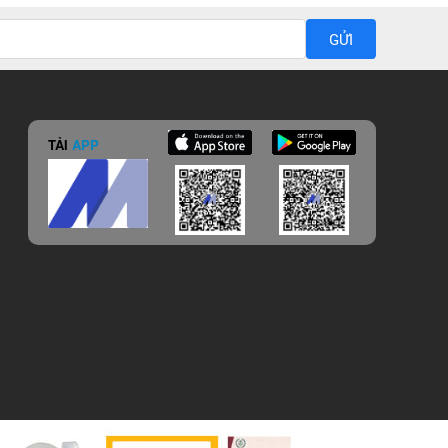
GỬI
TẢI
APP