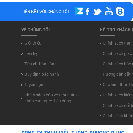
LIÊN KẾT VỚI CHÚNG TÔI
VỀ CHÚNG TÔI
HỔ TRỢ KHÁCH
Giới thiệu
Chính sách than
Liên hệ
Chính sách giao
Tiêu chí bán hàng
Chính sách bảo 
Quy định bảo hành
Hướng dẫn đặt 
Tuyển dụng
Các hình thức t
Chính sách bảo vệ thông tin cá
Chính sách kiểm
nhân của người tiêu dùng
Chính sách đổi 
Chính sách khá
CÔNG TY TNHH VIỄN THÔNG PHƯƠNG DUNG