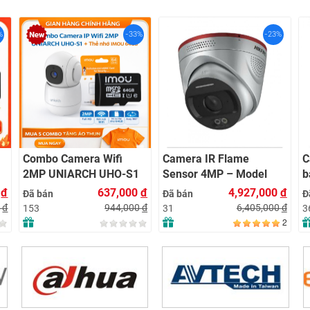
-33%
-23%
a Wifi
Camera IR Flame
Camera tích hợp đ
H UHO-S1
Sensor 4MP – Model
báo nhiệt 4MP – M
MOU 64GB |
HF-VR 343
HF-VH 243
637,000
đ
4,927,000
đ
1,430
Đã bán
Đã bán
7 | Chính
944,000
đ
6,405,000
đ
1,85
31
36
2