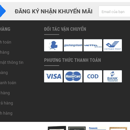
ĐĂNG KÝ NHẬN KHUYẾN MÃI
 HÀNG
ĐỐI TÁC VẬN CHUYỂN
h toán
 hàng
PHƯƠNG THỨC THANH TOÁN
mật thông tin
hàng
hanh toán
 hàng
trả hàng
ch hàng