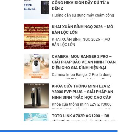
UHO-S2 2MP Kèm Thẻ Nhớ IMOU
CÔNG HIKVISION ĐẦY ĐỦ TỪ A
64GB | Phù Hợp Nhà & Cửa Hàng
ĐẾN Z
Camera IP Turret 4MP Hikvision DS-
583,000
đ
Hướng dẫn sử dụng máy chấm công
2CD2343G2-LI2U
Hikvision đầy đủ từ A đến...
2,326,000
đ
Combo Camera Wifi 2MP UNIARCH
KHAI XUÂN BÍNH NGỌ 2026 – MỞ
UHO-S1 + Thẻ Nhớ IMOU 64GB |
BÁN LỘC LỚN
Quan Sát 24/7 | Chính Hãng
KHAI XUÂN BÍNH NGỌ 2026 – MỞ
Camera IP AcuSense thân trụ 2MP
637,000
BÁN LỘC LỚN
đ
HIKVISION DS-2CD2026G2-IU/SL
3,816,000
đ
CAMERA IMOU RANGER 2 PRO –
GIẢI PHÁP BẢO VỆ AN NINH TOÀN
DIỆN CHO GIA ĐÌNH HIỆN ĐẠI
BỘ MỞ RỘNG CÁP QUANG HDMI
Camera Imou Ranger 2 Pro là dòng
KVM MT-VIKI MT-HK020
camera Wi-Fi trong nhà được Phương
5,600,000
đ
Dung...
KHÓA CỬA THÔNG MINH EZVIZ
Y3000 FVP PLUS – GIẢI PHÁP AN
NINH SINH TRẮC HỌC CAO CẤP
Camera IP Wifi 2MP UNIARCH T1L-
Khóa cửa thông minh EZVIZ Y3000
2WT Kèm Thẻ Nhớ IMOU 64GB |
FVP PLUS là giải pháp an ninh thế
Xem Từ Xa | Dễ Lắp Đặt
hệ...
TOTO LINK A702R AC1200 – Bộ
425,000
đ
phát Wi-Fi mạnh mẽ, ổn định cho gia
đình & văn phòng | Phương Dung
Camera IP Wifi 2MP UNIARCH UHO-
Telec
S2E Kèm Thẻ Nhớ IMOU 64GB | Xem
TOTO LINK A702R AC1200 cung cấp