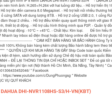
thuật đầu ghi hình IP 8 kênh DAHUA DHI-NVR1108HS-S3/H - DAHUA D
nén hình ảnh: H.265+/H.264 với hai luồng dữ liệu. - Hỗ trợ hiển thị 
ỗ trợ lên đến camera 8.0 Megapixel. - Hỗ trợ kết nối nhiều thương hi
 1 ổ cứng SATA với dung lượng 8TB. - Hỗ trợ 2 cổng USB 2.0, 1 cổng R
 đàm thoại 2 chiều. - Hỗ trợ điều khiển quay quét thông minh với giao 
h, thiết bị di động. - Hỗ trợ cấu hình thông minh qua P2P. - Quản lý đ
hiệt độ hoạt động: -10°C ~ +45°C. - Chất liệu: Kim loại. Để tìm hiểu 
hanh tay inbox số điện thoại hoặc đặt hàng online để được hỗ trợ giá
------------------------------------- * CAM KẾT BÁN HÀNG VÀ BẢO HÀNH Công Ty 
 mới 100% Không bán hàng kém chất lượng Bảo hành bằng tem theo ti
************* * QUYỀN LỢI KHI MUA HÀNG TẠI ĐÂY Ship Code toàn quốc Kiểm 
ụ kiện đi kèm, sách hướng dẫn sử dụng Chế độ hậu mãi toàn quốc Bả
NHANH – ĐỂ LẠI THÔNG TIN ĐỊA CHỈ HOẶC INBOX SĐT * Để có giá tốt 
hàng miễn phí tận nơi (Nội thành Hồ Chí Minh, Đà Nẵng, Tây Ninh) * C
72801306433452046/ * Facebook
 : https://www.youtube.com/c/DungPhuongsg * Website
HỤC VỤ QUÝ KHÁCH
ênh DAHUA DHI-NVR1108HS-S3/H-VN(KBT)