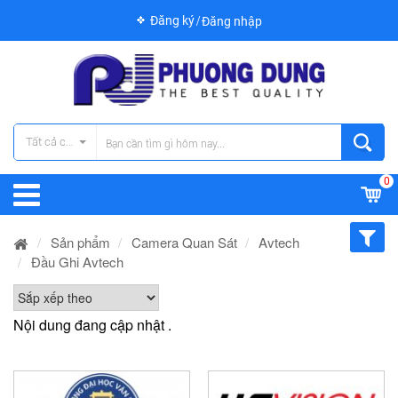
Đăng ký
Đăng nhập
Tất cả các danh mục
0
Sản phẩm
Camera Quan Sát
Avtech
Đầu Ghi Avtech
Nội dung đang cập nhật .