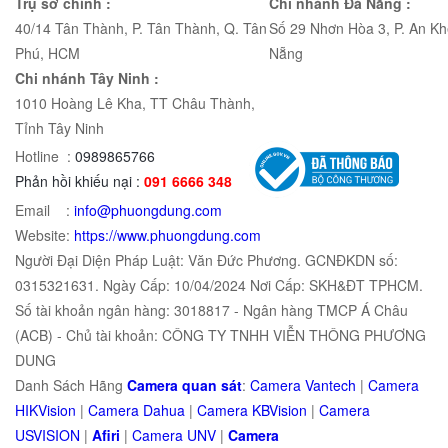
Trụ sở chính :
Chi nhánh Đà Nẵng :
40/14 Tân Thành, P. Tân Thành, Q. Tân
Số 29 Nhơn Hòa 3, P. An Kh
Phú, HCM
Nẵng
Chi nhánh Tây Ninh :
1010 Hoàng Lê Kha, TT Châu Thành,
Tỉnh Tây Ninh
Hotline :
0989865766
Phản hồi khiếu nại :
091 6666 348
Email :
info@phuongdung.com
Website:
https://www.phuongdung.com
Người Đại Diện Pháp Luật: Văn Đức Phương. GCNĐKDN số:
0315321631. Ngày Cấp: 10/04/2024 Nơi Cấp: SKH&ĐT TPHCM.
Số tài khoản ngân hàng: 3018817 - Ngân hàng TMCP Á Châu
(ACB) - Chủ tài khoản: CÔNG TY TNHH VIỄN THÔNG PHƯƠNG
DUNG
Danh Sách Hãng
Camera quan sát
:
Camera Vantech
|
Camera
HIKVision
|
Camera Dahua
|
Camera KBVision
|
Camera
USVISION
|
Afiri
|
Camera UNV
|
Camera