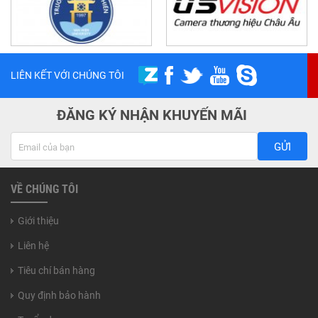
LIÊN KẾT VỚI CHÚNG TÔI
ĐĂNG KÝ NHẬN KHUYẾN MÃI
GỬI
VỀ CHÚNG TÔI
Giới thiệu
Liên hệ
Tiêu chí bán hàng
Quy định bảo hành