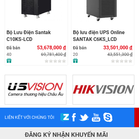
Bộ Lưu Điện Santak
Bộ lưu điện UPS Online
C10KS‑LCD
SANTAK C6KS_LCD
53,678,000
đ
33,501,000
đ
Đã bán
Đã bán
69,781,400
đ
43,551,300
đ
40
20
LIÊN KẾT VỚI CHÚNG TÔI
ĐĂNG KÝ NHẬN KHUYẾN MÃI