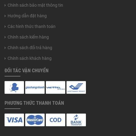
Chính sách bảo mật thông tin
Hướng dẫn đặt hàng
Các hình thức thanh toán
Chính sách kiểm hàng
Chính sách đổi trả hàng
Chính sách khách hàng
ĐỐI TÁC VẬN CHUYỂN
PHƯƠNG THỨC THANH TOÁN