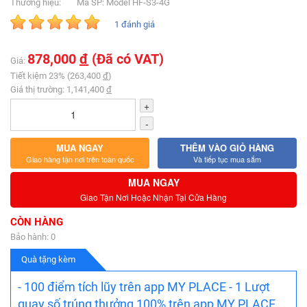
Thương hiệu:
Mã SP: Model HF-S3-4G
1 đánh giá
878,000
đ
(Đã có VAT)
Giá:
Tiết kiệm 23% (263,400
đ
)
Giá thị trường: 1,141,400
đ
+
-
MUA NGAY
THÊM VÀO GIỎ HÀNG
Giao hàng tận nơi trên toàn quốc
Và tiếp tục mua sắm
MUA NGAY
Giao Tận Nơi Hoặc Nhận Tại Cửa Hàng
CÒN HÀNG
Bảo hành: 0
Quà tặng kèm
- 100 điểm tích lũy trên app MY PLACE - 1 Lượt
quay số trúng thưởng 100% trên app MY PLACE