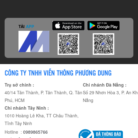
TẢI
APP
CÔNG TY TNHH VIỄN THÔNG PHƯƠNG DUNG
Trụ sở chính :
Chi nhánh Đà Nẵng :
40/14 Tân Thành, P. Tân Thành, Q. Tân
Số 29 Nhơn Hòa 3, P. An Kh
Phú, HCM
Nẵng
Chi nhánh Tây Ninh :
1010 Hoàng Lê Kha, TT Châu Thành,
Tỉnh Tây Ninh
Hotline :
0989865766