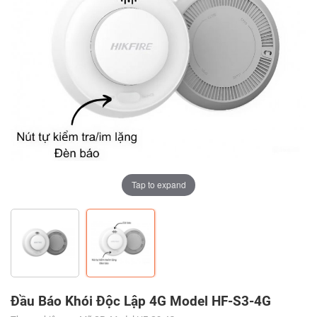
Tap to expand
Tap to expand
Đầu Báo Khói Độc Lập 4G Model HF-S3-4G