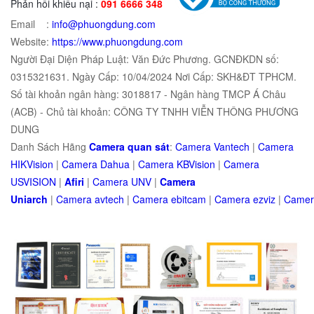
Phản hồi khiếu nại :
091 6666 348
Email :
info@phuongdung.com
Website:
https://www.phuongdung.com
Người Đại Diện Pháp Luật: Văn Đức Phương. GCNĐKDN số:
0315321631. Ngày Cấp: 10/04/2024 Nơi Cấp: SKH&ĐT TPHCM.
Số tài khoản ngân hàng: 3018817 - Ngân hàng TMCP Á Châu
(ACB) - Chủ tài khoản: CÔNG TY TNHH VIỄN THÔNG PHƯƠNG
DUNG
Danh Sách Hãng
Camera quan sát
:
Camera Vantech
|
Camera
HIKVision
|
Camera Dahua
|
Camera KBVision
|
Camera
USVISION
|
Afiri
|
Camera UNV
|
Camera
Uniarch
|
Camera
avtech
|
Camera
ebitcam
|
Camera
e
zviz
|
Came