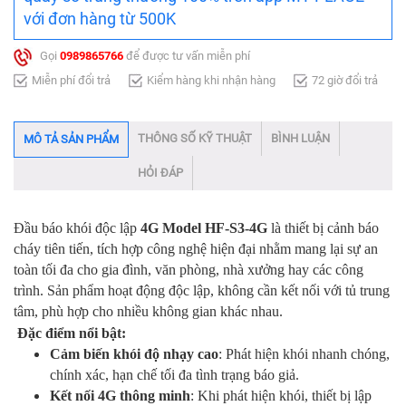
với đơn hàng từ 500K
Gọi
0989865766
để được tư vấn miễn phí
Miễn phí đổi trả
Kiểm hàng khi nhận hàng
72 giờ đổi trả
THÔNG SỐ KỸ THUẬT
BÌNH LUẬN
MÔ TẢ SẢN PHẨM
HỎI ĐÁP
Đầu báo khói độc lập
4G Model HF-S3-4G
là thiết bị cảnh báo
cháy tiên tiến, tích hợp công nghệ hiện đại nhằm mang lại sự an
toàn tối đa cho gia đình, văn phòng, nhà xưởng hay các công
trình. Sản phẩm hoạt động độc lập, không cần kết nối với tủ trung
tâm, phù hợp cho nhiều không gian khác nhau.
Đặc điểm nổi bật:
Cảm biến khói độ nhạy cao
: Phát hiện khói nhanh chóng,
chính xác, hạn chế tối đa tình trạng báo giả.
Kết nối 4G thông minh
: Khi phát hiện khói, thiết bị lập