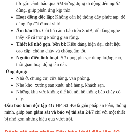
tức gửi cảnh báo qua SMS/ứng dụng di động đến người
dùng, giúp phản ứng kịp thời.
Hoạt động độc lập
: Không cần hệ thống dây phức tạp, dễ
dàng lắp đặt ở mọi vị trí.
Âm báo lớn
: Còi hú cảnh báo trên 85dB, dễ dàng nghe
thấy kể cả trong không gian rộng.
Thiết kế nhỏ gọn, bền bỉ
: Kiểu dáng hiện đại, chất liệu
cao cấp, chống cháy và chống ẩm tốt.
Nguồn điện linh hoạt
: Sử dụng pin sạc dung lượng cao,
thời gian hoạt động lâu dài.
Ứng dụng:
Nhà ở, chung cư, cửa hàng, văn phòng.
Nhà kho, xưởng sản xuất, nhà hàng, khách sạn.
Những khu vực không thể kết nối hệ thống báo cháy có
dây.
Đầu báo khói độc lập 4G HF-S3-4G
là giải pháp an toàn, thông
minh, giúp bạn
giám sát và bảo vệ tài sản 24/7
chỉ với một thiết
bị nhỏ gọn nhưng hiệu quả vượt trội.