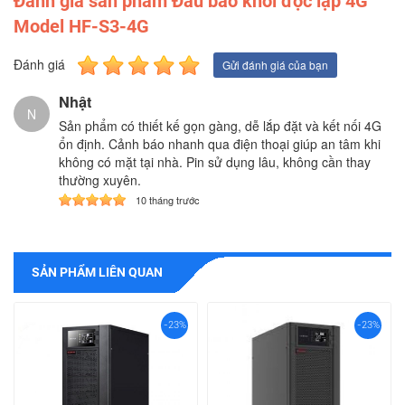
Đánh giá sản phẩm Đầu báo khói độc lập 4G
Model HF-S3-4G
Đánh giá
Gửi đánh giá của bạn
Nhật
N
Sản phẩm có thiết kế gọn gàng, dễ lắp đặt và kết nối 4G
ổn định. Cảnh báo nhanh qua điện thoại giúp an tâm khi
không có mặt tại nhà. Pin sử dụng lâu, không cần thay
thường xuyên.
10 tháng trước
SẢN PHẨM LIÊN QUAN
-23%
-23%