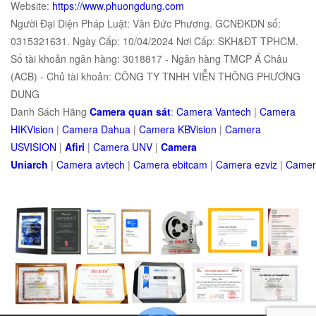
Website:
https://www.phuongdung.com
Người Đại Diện Pháp Luật: Văn Đức Phương. GCNĐKDN số:
0315321631. Ngày Cấp: 10/04/2024 Nơi Cấp: SKH&ĐT TPHCM.
Số tài khoản ngân hàng: 3018817 - Ngân hàng TMCP Á Châu
(ACB) - Chủ tài khoản: CÔNG TY TNHH VIỄN THÔNG PHƯƠNG
DUNG
Danh Sách Hãng
Camera quan sát
:
Camera Vantech
|
Camera
HIKVision
|
Camera Dahua
|
Camera KBVision
|
Camera
USVISION
|
Afiri
|
Camera UNV
|
Camera
Uniarch
|
Camera
avtech
|
Camera
ebitcam
|
Camera
e
zviz
|
Came