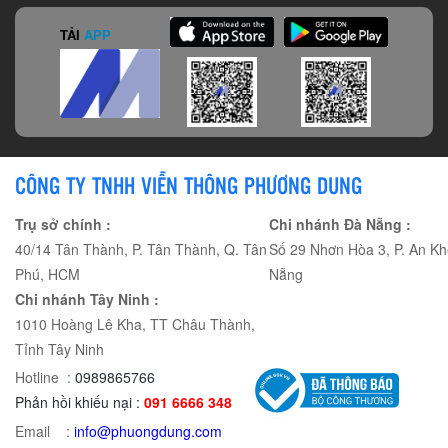
TẢI
APP
CÔNG TY TNHH VIỄN THÔNG PHƯƠNG DUNG
Trụ sở chính :
Chi nhánh Đà Nẵng :
40/14 Tân Thành, P. Tân Thành, Q. Tân
Số 29 Nhơn Hòa 3, P. An Kh
Phú, HCM
Nẵng
Chi nhánh Tây Ninh :
1010 Hoàng Lê Kha, TT Châu Thành,
Tỉnh Tây Ninh
Hotline :
0989865766
Phản hồi khiếu nại :
091 6666 348
Email :
info@phuongdung.com