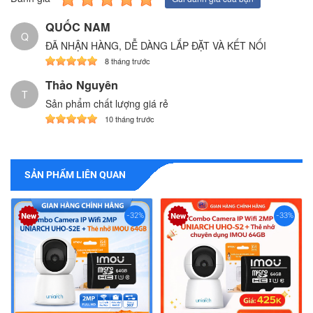
QUỐC NAM
Q
ĐÃ NHẬN HÀNG, DỄ DÀNG LẮP ĐẶT VÀ KẾT NỐI
8 tháng trước
Thảo Nguyên
T
Sản phẩm chất lượng giá rẻ
10 tháng trước
SẢN PHẨM LIÊN QUAN
-32%
-33%