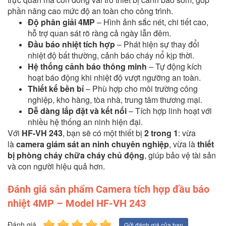
phần nâng cao mức độ an toàn cho công trình.
Độ phân giải 4MP
– Hình ảnh sắc nét, chi tiết cao,
hỗ trợ quan sát rõ ràng cả ngày lẫn đêm.
Đầu báo nhiệt tích hợp
– Phát hiện sự thay đổi
nhiệt độ bất thường, cảnh báo cháy nổ kịp thời.
Hệ thống cảnh báo thông minh
– Tự động kích
hoạt báo động khi nhiệt độ vượt ngưỡng an toàn.
Thiết kế bền bỉ
– Phù hợp cho môi trường công
nghiệp, kho hàng, tòa nhà, trung tâm thương mại.
Dễ dàng lắp đặt và kết nối
– Tích hợp linh hoạt với
nhiều hệ thống an ninh hiện đại.
Với
HF-VH 243
, bạn sẽ có một thiết bị
2 trong 1
: vừa
là
camera giám sát an ninh chuyên nghiệp
, vừa là
thiết
bị phòng cháy chữa cháy chủ động
, giúp bảo vệ tài sản
và con người hiệu quả hơn.
Đánh giá sản phẩm Camera tích hợp đầu báo
nhiệt 4MP – Model HF-VH 243
Đánh giá
Gửi đánh giá của bạn