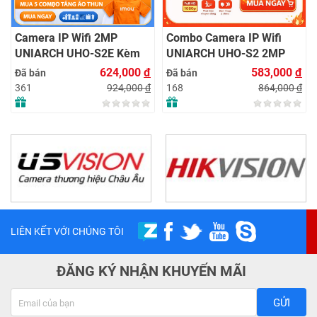
Camera IP Wifi 2MP
Combo Camera IP Wifi
UNIARCH UHO-S2E Kèm
UNIARCH UHO-S2 2MP
Thẻ Nhớ IMOU 64GB |
Kèm Thẻ Nhớ IMOU 64GB
624,000
đ
583,000
đ
Đã bán
Đã bán
Xem Từ Xa | Dễ Lắp Đặt
| Phù Hợp Nhà & Cửa Hàng
924,000
đ
864,000
đ
361
168
LIÊN KẾT VỚI CHÚNG TÔI
ĐĂNG KÝ NHẬN KHUYẾN MÃI
GỬI