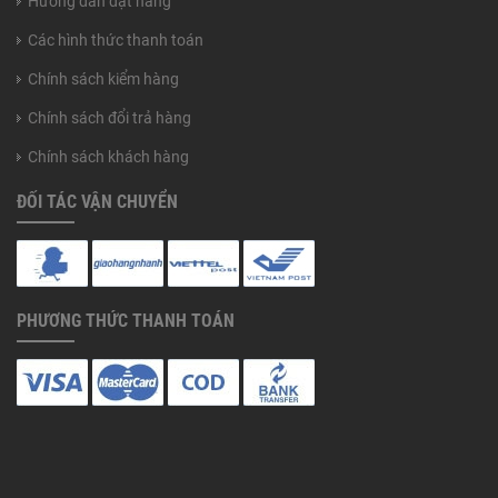
Hướng dẫn đặt hàng
Các hình thức thanh toán
Chính sách kiểm hàng
Chính sách đổi trả hàng
Chính sách khách hàng
ĐỐI TÁC VẬN CHUYỂN
PHƯƠNG THỨC THANH TOÁN