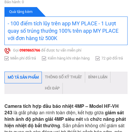
Bảo hành: 0
Quà tặng kèm
- 100 điểm tích lũy trên app MY PLACE - 1 Lượt
quay số trúng thưởng 100% trên app MY PLACE
với đơn hàng từ 500K
Gọi
0989865766
để được tư vấn miễn phí
Miễn phí đổi trả
Kiểm hàng khi nhận hàng
72 giờ đổi trả
THÔNG SỐ KỸ THUẬT
BÌNH LUẬN
MÔ TẢ SẢN PHẨM
HỎI ĐÁP
Camera tích hợp đầu báo nhiệt 4MP – Model HF-VH
243
là giải pháp an ninh toàn diện, kết hợp giữa
giám sát
hình ảnh độ phân giải 4MP siêu nét
và
chức năng phát
hiện nhiệt độ bất thường
. Sản phẩm không chỉ giám sát
trực quan mà còn đóng vai trò thiết bị cảnh báo sớm, góp