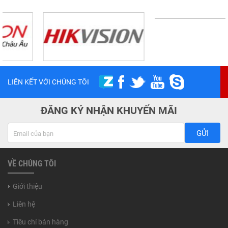
LIÊN KẾT VỚI CHÚNG TÔI
ĐĂNG KÝ NHẬN KHUYẾN MÃI
GỬI
VỀ CHÚNG TÔI
Giới thiệu
Liên hệ
Tiêu chí bán hàng