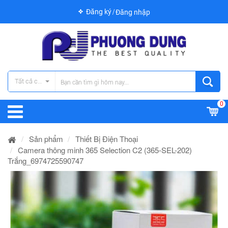
Đăng ký
Đăng nhập
Tất cả các danh mục
0
Sản phẩm
Thiết Bị Điện Thoại
Camera thông minh 365 Selection C2 (365-SEL-202)
Trắng_6974725590747