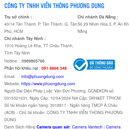
CÔNG TY TNHH VIỄN THÔNG PHƯƠNG DUNG
Trụ sở chính :
Chi nhánh Đà Nẵng :
40/14 Tân Thành, P. Tân Thành, Q. Tân
Số 29 Nhơn Hòa 3, P. An Kh
Phú, HCM
Nẵng
Chi nhánh Tây Ninh :
1010 Hoàng Lê Kha, TT Châu Thành,
Tỉnh Tây Ninh
Hotline :
0989865766
Phản hồi khiếu nại :
091 6666 348
Email :
info@phuongdung.com
Website:
https://www.phuongdung.com
Người Đại Diện Pháp Luật: Văn Đức Phương. GCNĐKDN số:
0315321631. Ngày Cấp: 10/04/2024 Nơi Cấp: SKH&ĐT TPHCM.
Số tài khoản ngân hàng: 3018817 - Ngân hàng TMCP Á Châu
(ACB) - Chủ tài khoản: CÔNG TY TNHH VIỄN THÔNG PHƯƠNG
DUNG
Danh Sách Hãng
Camera quan sát
:
Camera Vantech
|
Camera