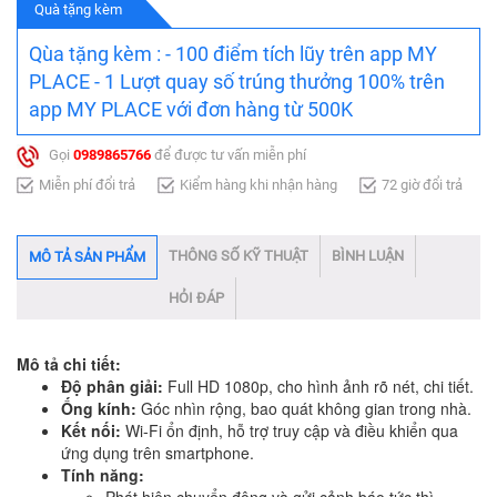
Quà tặng kèm
Qùa tặng kèm : - 100 điểm tích lũy trên app MY
PLACE - 1 Lượt quay số trúng thưởng 100% trên
app MY PLACE với đơn hàng từ 500K
Gọi
0989865766
để được tư vấn miễn phí
Miễn phí đổi trả
Kiểm hàng khi nhận hàng
72 giờ đổi trả
THÔNG SỐ KỸ THUẬT
BÌNH LUẬN
MÔ TẢ SẢN PHẨM
HỎI ĐÁP
Mô tả chi tiết:
Độ phân giải:
Full HD 1080p, cho hình ảnh rõ nét, chi tiết.
Ống kính:
Góc nhìn rộng, bao quát không gian trong nhà.
Kết nối:
Wi-Fi ổn định, hỗ trợ truy cập và điều khiển qua
ứng dụng trên smartphone.
Tính năng:
Phát hiện chuyển động và gửi cảnh báo tức thì.