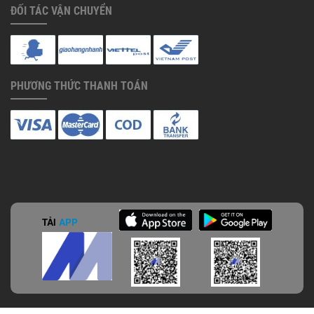
ĐỐI TÁC VẬN CHUYỂN
PHƯƠNG THỨC THANH TOÁN
TẢI
APP