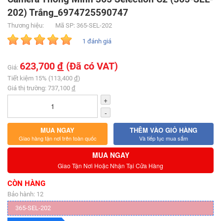
202) Trắng_6974725590747
Thương hiệu:
Mã SP: 365-SEL-202
1 đánh giá
623,700
đ
(Đã có VAT)
Giá:
Tiết kiệm 15% (113,400
đ
)
Giá thị trường: 737,100
đ
+
-
MUA NGAY
THÊM VÀO GIỎ HÀNG
Giao hàng tận nơi trên toàn quốc
Và tiếp tục mua sắm
MUA NGAY
Giao Tận Nơi Hoặc Nhận Tại Cửa Hàng
CÒN HÀNG
Bảo hành: 12
365-SEL-202