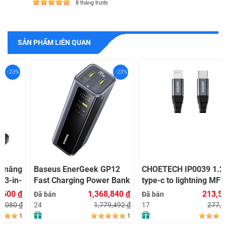
8 tháng trước
SẢN PHẨM LIÊN QUAN
-23%
-23%
Baseus EnerGeek GP12
CHOETECH IP0039 1.2m
Fast Charging Power Bank
type-c to lightning MFI
with Digital Display
nylon braid cable – GRAY
1,368,840
đ
213,505
đ
Đã bán
Đã bán
20800mAh 145W – GREY
(CTIP0039-GY)
1,779,492
đ
277,557
đ
24
17
(LVA055-2G-1
1
1