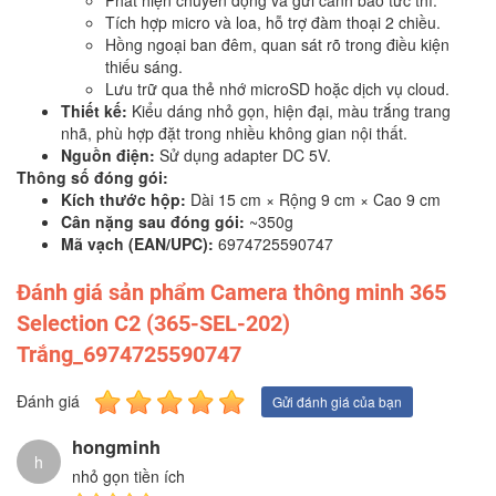
Tích hợp micro và loa, hỗ trợ đàm thoại 2 chiều.
Hồng ngoại ban đêm, quan sát rõ trong điều kiện
thiếu sáng.
Lưu trữ qua thẻ nhớ microSD hoặc dịch vụ cloud.
Thiết kế:
Kiểu dáng nhỏ gọn, hiện đại, màu trắng trang
nhã, phù hợp đặt trong nhiều không gian nội thất.
Nguồn điện:
Sử dụng adapter DC 5V.
Thông số đóng gói:
Kích thước hộp:
Dài 15 cm × Rộng 9 cm × Cao 9 cm
Cân nặng sau đóng gói:
~350g
Mã vạch (EAN/UPC):
6974725590747
Đánh giá sản phẩm Camera thông minh 365
Selection C2 (365-SEL-202)
Trắng_6974725590747
Đánh giá
Gửi đánh giá của bạn
hongminh
h
nhỏ gọn tiền ích