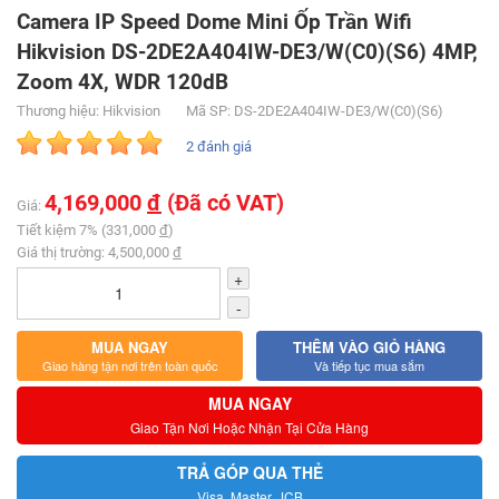
Camera IP Speed Dome Mini Ốp Trần Wifi
Hikvision DS-2DE2A404IW-DE3/W(C0)(S6) 4MP,
Zoom 4X, WDR 120dB
Thương hiệu: Hikvision
Mã SP: DS-2DE2A404IW-DE3/W(C0)(S6)
2 đánh giá
4,169,000
đ
(Đã có VAT)
Giá:
Tiết kiệm 7% (331,000
đ
)
Giá thị trường: 4,500,000
đ
+
-
MUA NGAY
THÊM VÀO GIỎ HÀNG
Giao hàng tận nơi trên toàn quốc
Và tiếp tục mua sắm
MUA NGAY
Giao Tận Nơi Hoặc Nhận Tại Cửa Hàng
TRẢ GÓP QUA THẺ
Visa, Master, JCB