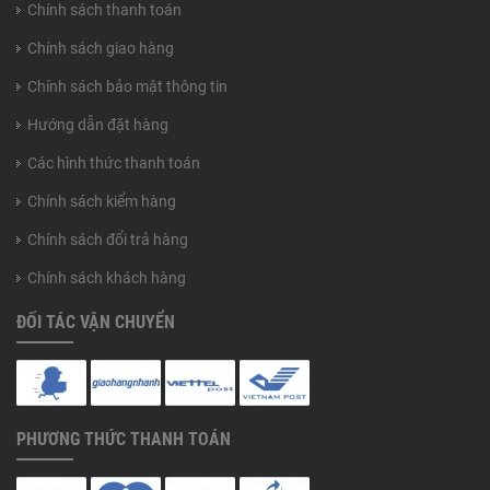
Chính sách thanh toán
Chính sách giao hàng
Chính sách bảo mật thông tin
Hướng dẫn đặt hàng
Các hình thức thanh toán
Chính sách kiểm hàng
Chính sách đổi trả hàng
Chính sách khách hàng
ĐỐI TÁC VẬN CHUYỂN
PHƯƠNG THỨC THANH TOÁN