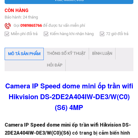
CÒN HÀNG
Bảo hành: 24 tháng
Gọi
0989865766
để được tư vấn miễn phí
Miễn phí đổi trả
Kiểm hàng khi nhận hàng
72 giờ đổi trả
THÔNG SỐ KỸ THUẬT
BÌNH LUẬN
MÔ TẢ SẢN PHẨM
HỎI ĐÁP
Camera IP Speed dome mini ốp trần wifi
Hikvision DS-2DE2A404IW-DE3/W(C0)
(S6) 4MP
Camera IP Speed dome mini ốp trần wifi Hikvision DS-
2DE2A404IW-DE3/W(C0)(S6)
có trang bị cảm biến hình