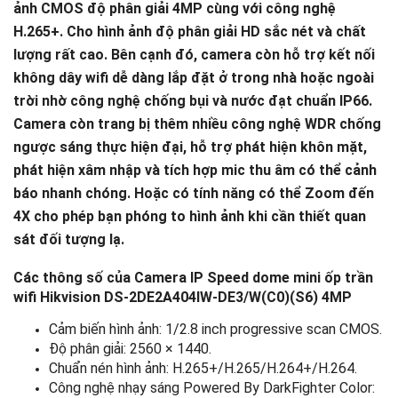
ảnh CMOS độ phân giải 4MP cùng với công nghệ
H.265+. Cho hình ảnh độ phân giải HD sắc nét và chất
lượng rất cao. Bên cạnh đó, camera còn hỗ trợ kết nối
không dây wifi dễ dàng lắp đặt ở trong nhà hoặc ngoài
trời nhờ công nghệ chống bụi và nước đạt chuẩn IP66.
Camera còn trang bị thêm nhiều công nghệ WDR chống
ngược sáng thực hiện đại, hỗ trợ phát hiện khôn mặt,
phát hiện xâm nhập và tích hợp mic thu âm có thể cảnh
báo nhanh chóng. Hoặc có tính năng có thể Zoom đến
4X cho phép bạn phóng to hình ảnh khi cần thiết quan
sát đối tượng lạ.
Các thông số của Camera IP Speed dome mini ốp trần
wifi Hikvision DS-2DE2A404IW-DE3/W(C0)(S6) 4MP
Cảm biến hình ảnh: 1/2.8 inch progressive scan CMOS.
Độ phân giải: 2560 × 1440.
Chuẩn nén hình ảnh: H.265+/H.265/H.264+/H.264.
Công nghệ nhạy sáng Powered By DarkFighter Color: