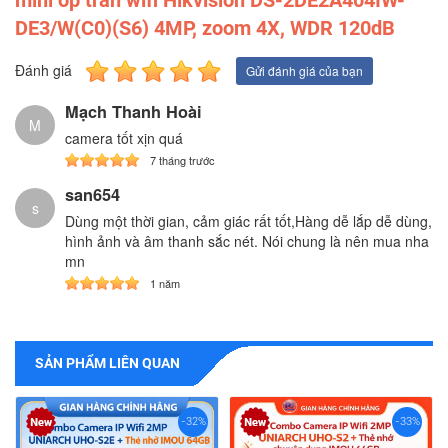
DE3/W(C0)(S6) 4MP, zoom 4X, WDR 120dB
Đánh giá
Gửi đánh giá của bạn
Mạch Thanh Hoài
M
camera tốt xịn quá
7 tháng trước
san654
s
Dùng một thời gian, cảm giác rất tốt,Hàng dễ lắp dễ dùng,
hình ảnh và âm thanh sắc nét. Nói chung là nên mua nha
mn
1 năm
SẢN PHẨM LIÊN QUAN
-32%
-33%
-
Combo Camera Wifi 2