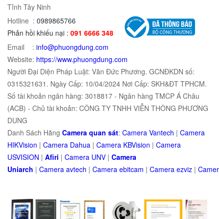
Tỉnh Tây Ninh
Hotline :
0989865766
Phản hồi khiếu nại :
091 6666 348
Email :
info@phuongdung.com
Website:
https://www.phuongdung.com
Người Đại Diện Pháp Luật: Văn Đức Phương. GCNĐKDN số:
0315321631. Ngày Cấp: 10/04/2024 Nơi Cấp: SKH&ĐT TPHCM.
Số tài khoản ngân hàng: 3018817 - Ngân hàng TMCP Á Châu
(ACB) - Chủ tài khoản: CÔNG TY TNHH VIỄN THÔNG PHƯƠNG
DUNG
Danh Sách Hãng
Camera quan sát
:
Camera Vantech
|
Camera
HIKVision
|
Camera Dahua
|
Camera KBVision
|
Camera
USVISION
|
Afiri
|
Camera UNV
|
Camera
Uniarch
|
Camera
avtech
|
Camera
ebitcam
|
Camera
e
zviz
|
Came