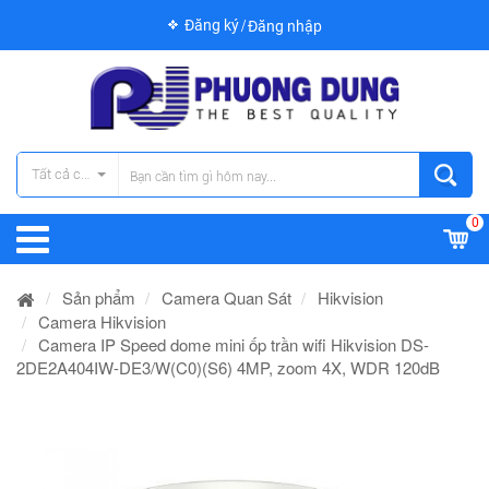
Đăng ký
Đăng nhập
Tất cả các danh mục
0
Sản phẩm
Camera Quan Sát
Hikvision
Camera Hikvision
Camera IP Speed dome mini ốp trần wifi Hikvision DS-
2DE2A404IW-DE3/W(C0)(S6) 4MP, zoom 4X, WDR 120dB