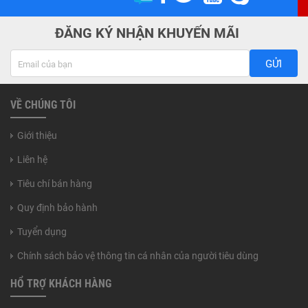
ĐĂNG KÝ NHẬN KHUYẾN MÃI
GỬI
VỀ CHÚNG TÔI
Giới thiệu
Liên hệ
Tiêu chí bán hàng
Quy định bảo hành
Tuyển dụng
Chính sách bảo vệ thông tin cá nhân của người tiêu dùng
HỔ TRỢ KHÁCH HÀNG