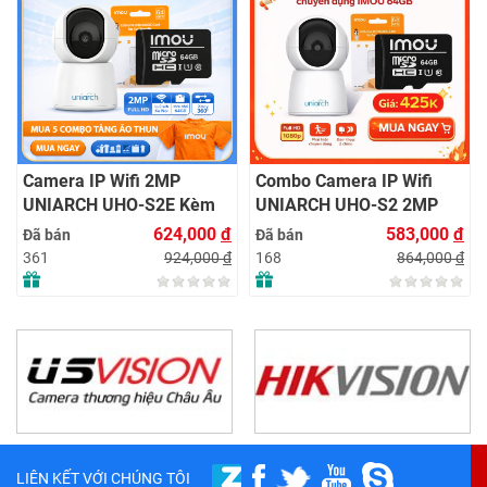
UNIARCH UHO-S1 + T
Nhớ IMOU 64GB | Quan
637,0
Đã bán
Sát 24/7 | Chính Hãng
944,
153
Combo Camera IP Wifi
 Kèm
UNIARCH UHO-S2 2MP
 |
Kèm Thẻ Nhớ IMOU 64GB
,000
đ
583,000
đ
Đã bán
Đặt
| Phù Hợp Nhà & Cửa Hàng
4,000
đ
864,000
đ
168
LIÊN KẾT VỚI CHÚNG TÔI