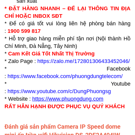
sản xuất
* ĐẶT HÀNG NHANH – ĐỂ LẠI THÔNG TIN ĐỊA
CHỈ HOẶC INBOX SĐT
* Để có giá tốt vui lòng liên hệ phòng bán hàng
:
1900 599 817
* Hỗ trợ giao hàng miễn phí tận nơi (Nội thành Hồ
Chí Minh, Đà Nẵng, Tây Ninh)
*
Cam Kết Giá Tốt Nhất Thị Trường
* Zalo Page :
https://zalo.me/172801306433452046/
* Facebook
:
https://www.facebook.com/phuongdungtelecom/
* Youtube
:
https://www.youtube.com/c/DungPhuongsg
* Website :
https://www.p
huongdung.com
RẤT HÂN HẠNH ĐƯỢC PHỤC VỤ QUÝ KHÁCH
Đánh giá sản phẩm Camera IP Speed dome
mini ốp trần wifi Hikvision DS-2DE2A404IW-