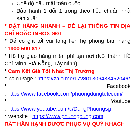
Chế độ hậu mãi toàn quốc
Bảo hành 1 đổi 1 trong theo tiêu chuẩn nhà
sản xuất
* ĐẶT HÀNG NHANH – ĐỂ LẠI THÔNG TIN ĐỊA
CHỈ HOẶC INBOX SĐT
* Để có giá tốt vui lòng liên hệ phòng bán hàng
:
1900 599 817
* Hỗ trợ giao hàng miễn phí tận nơi (Nội thành Hồ
Chí Minh, Đà Nẵng, Tây Ninh)
*
Cam Kết Giá Tốt Nhất Thị Trường
* Zalo Page :
https://zalo.me/172801306433452046/
* Facebook
:
https://www.facebook.com/phuongdungtelecom/
* Youtube
:
https://www.youtube.com/c/DungPhuongsg
* Website :
https://www.p
huongdung.com
RẤT HÂN HẠNH ĐƯỢC PHỤC VỤ QUÝ KHÁCH