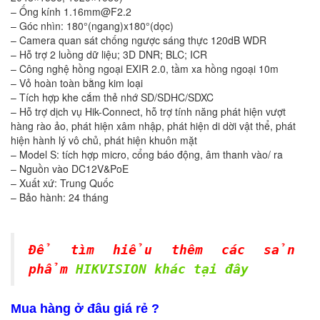
– Ống kính 1.16mm@F2.2
– Góc nhìn: 180°(ngang)x180°(dọc)
– Camera quan sát chống ngược sáng thực 120dB WDR
– Hỗ trợ 2 luồng dữ liệu; 3D DNR; BLC; ICR
– Công nghệ hồng ngoại EXIR 2.0, tầm xa hồng ngoại 10m
– Vỏ hoàn toàn bằng kim loại
– Tích hợp khe cắm thẻ nhớ SD/SDHC/SDXC
– Hỗ trợ dịch vụ Hik-Connect, hỗ trợ tính năng phát hiện vượt
hàng rào ảo, phát hiện xâm nhập, phát hiện di dời vật thể, phát
hiện hành lý vô chủ, phát hiện khuôn mặt
– Model S: tích hợp micro, cổng báo động, âm thanh vào/ ra
– Nguồn vào DC12V&PoE
– Xuất xứ: Trung Quốc
– Bảo hành: 24 tháng
Để tìm hiểu thêm các sản
phẩm
HIKVISION khác tại đây
Mua hàng ở đâu giá rẻ ?