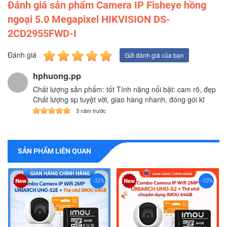
Đánh giá sản phẩm Camera IP Fisheye hồng
ngoại 5.0 Megapixel HIKVISION DS-
2CD2955FWD-I
Đánh giá
Gửi đánh giá của bạn
hphuong.pp
Chất lượng sản phẩm: tốt Tính năng nổi bật: cam rõ, đẹp
Chất lượng sp tuyệt vời, giao hàng nhanh, đóng gói kĩ
3 năm trước
SẢN PHẨM LIÊN QUAN
-32%
-33%