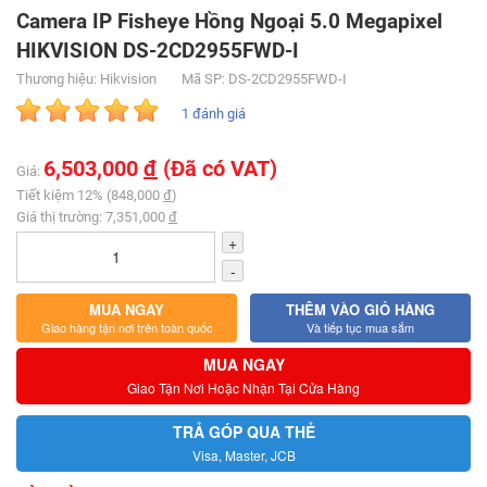
Camera IP Fisheye Hồng Ngoại 5.0 Megapixel
HIKVISION DS-2CD2955FWD-I
Thương hiệu: Hikvision
Mã SP: DS-2CD2955FWD-I
1 đánh giá
6,503,000
đ
(Đã có VAT)
Giá:
Tiết kiệm 12% (848,000
đ
)
Giá thị trường: 7,351,000
đ
+
-
MUA NGAY
THÊM VÀO GIỎ HÀNG
Giao hàng tận nơi trên toàn quốc
Và tiếp tục mua sắm
MUA NGAY
Giao Tận Nơi Hoặc Nhận Tại Cửa Hàng
TRẢ GÓP QUA THẺ
Visa, Master, JCB