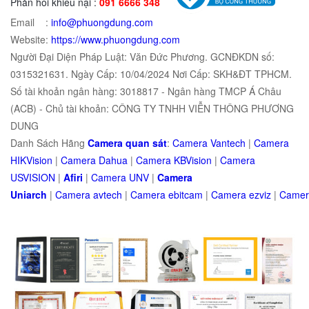
Phản hồi khiếu nại :
091 6666 348
Email :
info@phuongdung.com
Website:
https://www.phuongdung.com
Người Đại Diện Pháp Luật: Văn Đức Phương. GCNĐKDN số:
0315321631. Ngày Cấp: 10/04/2024 Nơi Cấp: SKH&ĐT TPHCM.
Số tài khoản ngân hàng: 3018817 - Ngân hàng TMCP Á Châu
(ACB) - Chủ tài khoản: CÔNG TY TNHH VIỄN THÔNG PHƯƠNG
DUNG
Danh Sách Hãng
Camera quan sát
:
Camera Vantech
|
Camera
HIKVision
|
Camera Dahua
|
Camera KBVision
|
Camera
USVISION
|
Afiri
|
Camera UNV
|
Camera
Uniarch
|
Camera
avtech
|
Camera
ebitcam
|
Camera
e
zviz
|
Came