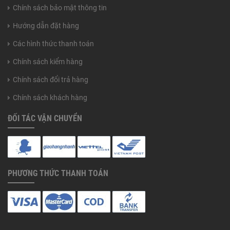
Chính sách bảo mật thông tin
Hướng dẫn đặt hàng
Các hình thức thanh toán
Chính sách kiểm hàng
Chính sách đổi trả hàng
Chính sách khách hàng
ĐỐI TÁC VẬN CHUYỂN
PHƯƠNG THỨC THANH TOÁN