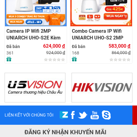
Camera IP Wifi 2MP
Combo Camera IP Wifi
UNIARCH UHO-S2E Kèm
UNIARCH UHO-S2 2MP
Thẻ Nhớ IMOU 64GB |
Kèm Thẻ Nhớ IMOU 64GB
624,000
đ
583,000
đ
Đã bán
Đã bán
Xem Từ Xa | Dễ Lắp Đặt
| Phù Hợp Nhà & Cửa Hàng
924,000
đ
864,000
đ
361
168
LIÊN KẾT VỚI CHÚNG TÔI
ĐĂNG KÝ NHẬN KHUYẾN MÃI