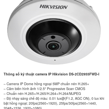
Thông số kỹ thuật camera IP Hikvision DS-2CD2955FWD-I
– Camera IP Dome hồng ngoại 5MP chuẩn nén H.265+
– Cảm biến hình ảnh 1/2.5″ Progressive Scan CMOS
– Chuẩn nén H.265+/H.265/H.264+/H.264/MJPEG
– Độ nhạy sáng chế độ màu: 0.01 lux@(F1.2, AGC ON), 0 lux khi
bật hồng ngoại; 20fps(2560×1920), 25fps/30fps(2560×1440,
2048×1536, 1920×1080)