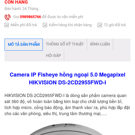
CÒN HÀNG
Bảo hành: 24 Tháng
Gọi
0989865766
để được tư vấn miễn phí
Miễn phí đổi trả
Kiểm hàng khi nhận hàng
72 giờ đổi trả
THÔNG SỐ KỸ THUẬT
BÌNH LUẬN
MÔ TẢ SẢN PHẨM
HỎI ĐÁP
Camera IP Fisheye hồng ngoại 5.0 Megapixel
HIKVISION DS-2CD2955FWD-I​
HIKVISION DS-2CD2955FWD-I là dòng sản phẩm camera quan
sát 360 độ, vỏ hoàn toàn bằng kim loại cho chất lượng bền bỉ,
tích hợp micro, cổng báo động, âm thanh vào/ ra, phù hợp lắp đặt
cho các văn phòng, siêu thị, trung tâm thương mại,….