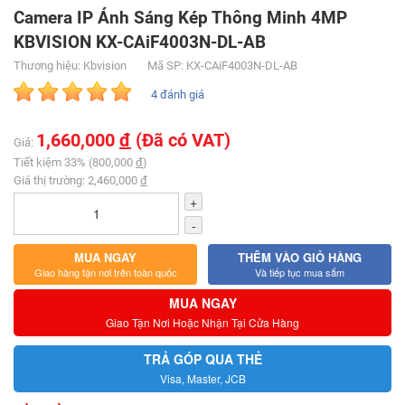
Camera IP Ánh Sáng Kép Thông Minh 4MP
KBVISION KX-CAiF4003N-DL-AB
Thương hiệu: Kbvision
Mã SP: KX-CAiF4003N-DL-AB
4 đánh giá
1,660,000
đ
(Đã có VAT)
Giá:
Tiết kiệm 33% (800,000
đ
)
Giá thị trường: 2,460,000
đ
+
-
MUA NGAY
THÊM VÀO GIỎ HÀNG
Giao hàng tận nơi trên toàn quốc
Và tiếp tục mua sắm
MUA NGAY
Giao Tận Nơi Hoặc Nhận Tại Cửa Hàng
TRẢ GÓP QUA THẺ
Visa, Master, JCB