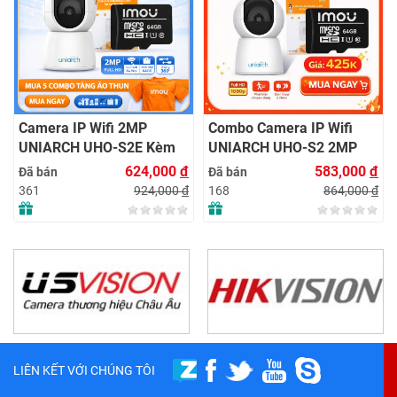
Camera IP Wifi 2MP
Combo Camera IP Wifi
UNIARCH UHO-S2E Kèm
UNIARCH UHO-S2 2MP
Thẻ Nhớ IMOU 64GB |
Kèm Thẻ Nhớ IMOU 64GB
624,000
đ
583,000
đ
Đã bán
Đã bán
Xem Từ Xa | Dễ Lắp Đặt
| Phù Hợp Nhà & Cửa Hàng
924,000
đ
864,000
đ
361
168
LIÊN KẾT VỚI CHÚNG TÔI