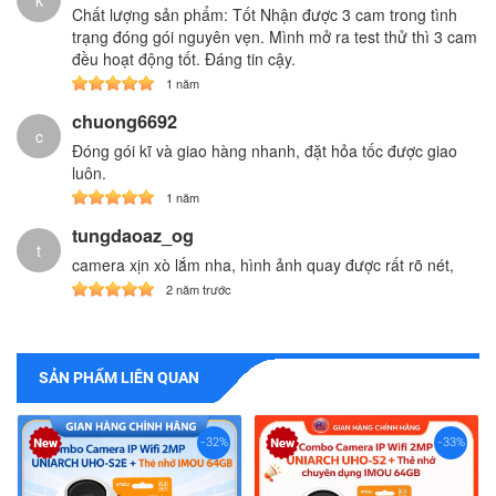
Chất lượng sản phẩm: Tốt Nhận được 3 cam trong tình
trạng đóng gói nguyên vẹn. Mình mở ra test thử thì 3 cam
đều hoạt động tốt. Đáng tin cậy.
1 năm
chuong6692
c
Đóng gói kĩ và giao hàng nhanh, đặt hỏa tốc được giao
luôn.
1 năm
tungdaoaz_og
t
camera xịn xò lắm nha, hình ảnh quay được rất rõ nét,
2 năm trước
SẢN PHẨM LIÊN QUAN
-32%
-33%