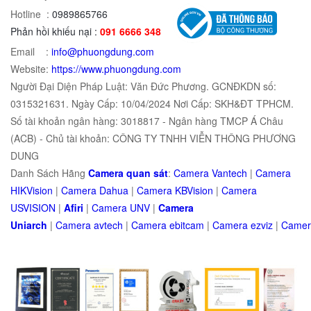
Hotline :
0989865766
Phản hồi khiếu nại :
091 6666 348
Email :
info@phuongdung.com
Website:
https://www.phuongdung.com
Người Đại Diện Pháp Luật: Văn Đức Phương. GCNĐKDN số:
0315321631. Ngày Cấp: 10/04/2024 Nơi Cấp: SKH&ĐT TPHCM.
Số tài khoản ngân hàng: 3018817 - Ngân hàng TMCP Á Châu
(ACB) - Chủ tài khoản: CÔNG TY TNHH VIỄN THÔNG PHƯƠNG
DUNG
Danh Sách Hãng
Camera quan sát
:
Camera Vantech
|
Camera
HIKVision
|
Camera Dahua
|
Camera KBVision
|
Camera
USVISION
|
Afiri
|
Camera UNV
|
Camera
Uniarch
|
Camera
avtech
|
Camera
ebitcam
|
Camera
e
zviz
|
Came