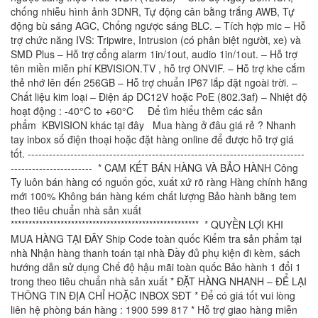
chống nhiễu hình ảnh 3DNR, Tự động cân bằng trắng AWB, Tự
động bù sáng AGC, Chống ngược sáng BLC. – Tích hợp mic – Hỗ
trợ chức năng IVS: Tripwire, Intrusion (có phân biệt người, xe) và
SMD Plus – Hỗ trợ cổng alarm 1in/1out, audio 1in/1out. – Hỗ trợ
tên miền miễn phí KBVISION.TV , hỗ trợ ONVIF. – Hỗ trợ khe cắm
thẻ nhớ lên đến 256GB – Hỗ trợ chuẩn IP67 lắp đặt ngoài trời. –
Chất liệu kim loại – Điện áp DC12V hoặc PoE (802.3af) – Nhiệt độ
hoạt động : -40°C to +60°C Để tìm hiểu thêm các sản
phẩm KBVISION khác tại đây Mua hàng ở đâu giá rẻ ? Nhanh
tay inbox số điện thoại hoặc đặt hàng online để được hỗ trợ giá
tốt. ------------------------------------------------------------------------------
----------------------- * CAM KẾT BÁN HÀNG VÀ BẢO HÀNH Công
Ty luôn bán hàng có nguốn gốc, xuất xứ rõ ràng Hàng chính hãng
mới 100% Không bán hàng kém chất lượng Bảo hành bằng tem
theo tiêu chuẩn nhà sản xuất
***************************************************** * QUYỀN LỢI KHI
MUA HÀNG TẠI ĐÂY Ship Code toàn quốc Kiểm tra sản phẩm tại
nhà Nhận hàng thanh toán tại nhà Đầy đủ phụ kiện đi kèm, sách
hướng dẫn sử dụng Chế độ hậu mãi toàn quốc Bảo hành 1 đổi 1
trong theo tiêu chuẩn nhà sản xuất * ĐẶT HÀNG NHANH – ĐỂ LẠI
THÔNG TIN ĐỊA CHỈ HOẶC INBOX SĐT * Để có giá tốt vui lòng
liên hệ phòng bán hàng : 1900 599 817 * Hỗ trợ giao hàng miễn