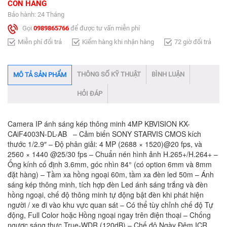
CÒN HÀNG
Bảo hành: 24 Tháng
Gọi
0989865766
để được tư vấn miễn phí
Miễn phí đổi trả
Kiểm hàng khi nhận hàng
72 giờ đổi trả
THÔNG SỐ KỸ THUẬT
BÌNH LUẬN
MÔ TẢ SẢN PHẨM
HỎI ĐÁP
Camera IP ánh sáng kép thông minh 4MP KBVISION KX-
CAiF4003N-DL-AB – Cảm biến SONY STARVIS CMOS kích
thước 1/2.9″ – Độ phân giải: 4 MP (2688 × 1520)@20 fps, và
2560 × 1440 @25/30 fps – Chuẩn nén hình ảnh H.265+/H.264+ –
Ống kính cố định 3.6mm, góc nhìn 84° (có option 6mm và 8mm
đặt hàng) – Tầm xa hồng ngoại 60m, tầm xa đèn led 50m – Ánh
sáng kép thông minh, tích hợp đèn Led ánh sáng trắng và đèn
hồng ngoại, chế độ thông minh tự động bật đèn khi phát hiện
người / xe đi vào khu vực quan sát – Có thể tùy chỉnh chế độ Tự
động, Full Color hoặc Hồng ngoại ngay trên điện thoại – Chống
ngược sáng thực True-WDR (120dB) – Chế độ Ngày Đêm ICR,