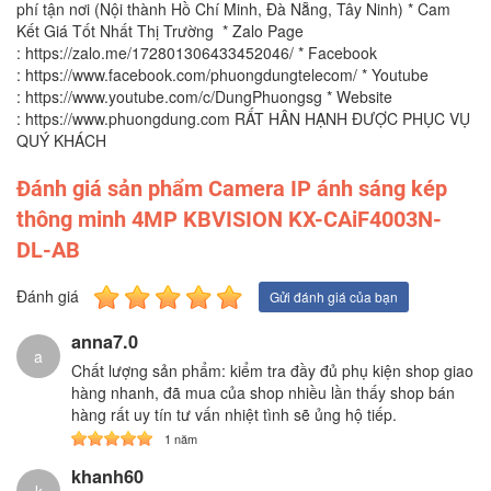
phí tận nơi (Nội thành Hồ Chí Minh, Đà Nẵng, Tây Ninh) * Cam
Kết Giá Tốt Nhất Thị Trường * Zalo Page
: https://zalo.me/172801306433452046/ * Facebook
: https://www.facebook.com/phuongdungtelecom/ * Youtube
: https://www.youtube.com/c/DungPhuongsg * Website
: https://www.phuongdung.com RẤT HÂN HẠNH ĐƯỢC PHỤC VỤ
QUÝ KHÁCH
Đánh giá sản phẩm Camera IP ánh sáng kép
thông minh 4MP KBVISION KX-CAiF4003N-
DL-AB
Đánh giá
Gửi đánh giá của bạn
anna7.0
a
Chất lượng sản phẩm: kiểm tra đầy đủ phụ kiện shop giao
hàng nhanh, đã mua của shop nhiều lần thấy shop bán
hàng rất uy tín tư vấn nhiệt tình sẽ ủng hộ tiếp.
1 năm
khanh60
k