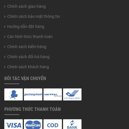
Chính sách giao hàng
Chính sách bảo mật thông tin
Hướng dẫn đặt hàng
Các hình thức thanh toán
Chính sách kiểm hàng
Chính sách đổi trả hàng
Chính sách khách hàng
ĐỐI TÁC VẬN CHUYỂN
PHƯƠNG THỨC THANH TOÁN