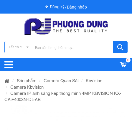
Đăng ký
Đăng nhập
Tất cả các danh mục
0
Sản phẩm
Camera Quan Sát
Kbvision
Camera Kbvision
Camera IP ánh sáng kép thông minh 4MP KBVISION KX-
CAiF4003N-DL-AB