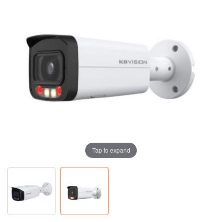
Tap to expand
Tap to expand