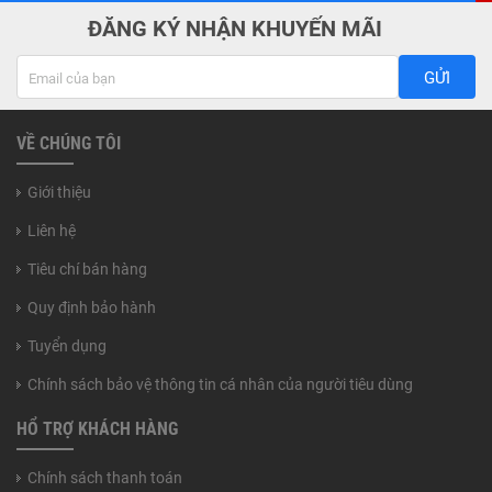
ĐĂNG KÝ NHẬN KHUYẾN MÃI
GỬI
VỀ CHÚNG TÔI
Giới thiệu
Liên hệ
Tiêu chí bán hàng
Quy định bảo hành
Tuyển dụng
Chính sách bảo vệ thông tin cá nhân của người tiêu dùng
HỔ TRỢ KHÁCH HÀNG
Chính sách thanh toán