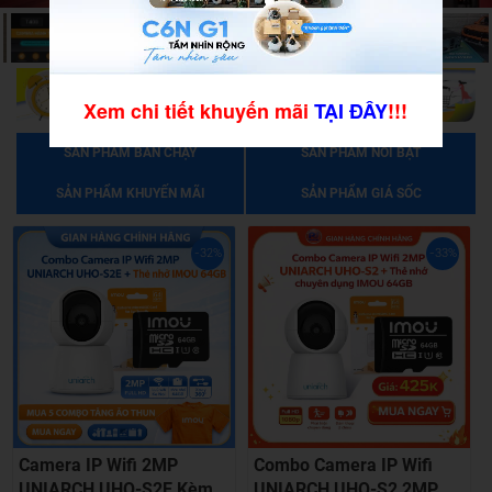
Xem chi tiết khuyến mãi
TẠI ĐÂY
!!!
SẢN PHẨM BÁN CHẠY
SẢN PHẨM NỔI BẬT
SẢN PHẨM KHUYẾN MÃI
SẢN PHẨM GIÁ SỐC
-33%
-33%
Combo Camera IP Wifi
Combo Camera Wifi 2MP
UNIARCH UHO-S2 2MP
UNIARCH UHO-S1 + Thẻ