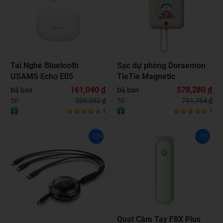
Tai Nghe Bluetooth
Sạc dự phòng Doraemon
USAMS Echo E05
TieTie Magnetic
161,040
đ
578,280
đ
Đã bán
Đã bán
209,352
đ
751,764
đ
50
50
1
1
-23%
-15%
Quạt Cầm Tay F8X Plus