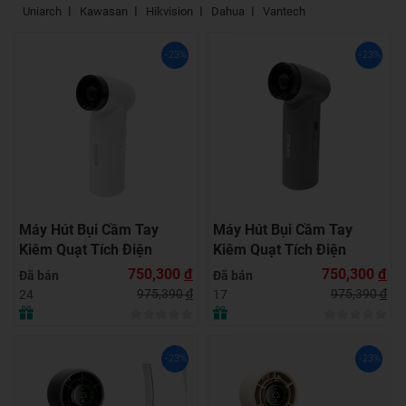
Uniarch
Kawasan
Hikvision
Dahua
Vantech
-23%
-23%
Máy Hút Bụi Cầm Tay
Máy Hút Bụi Cầm Tay
Kiêm Quạt Tích Điện
Kiêm Quạt Tích Điện
RTAKO F71 Multi-function
RTAKO F71 Multi-function
750,300
đ
750,300
đ
Đã bán
Đã bán
Violent fan (4000mAH) –
Violent fan (4000mAH) –
975,390
đ
975,390
đ
24
17
WHITE
GRAY
-23%
-23%