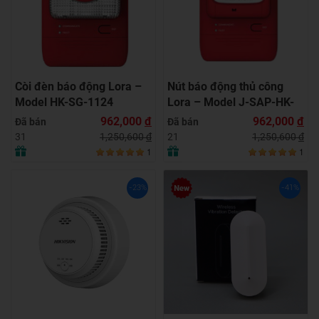
Còi đèn báo động Lora –
Nút báo động thủ công
Model HK-SG-1124
Lora – Model J-SAP-HK-
1104
962,000
đ
962,000
đ
Đã bán
Đã bán
1,250,600
đ
1,250,600
đ
31
21
1
1
-23%
-41%