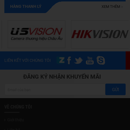
HÀNG THANH LÝ
XEM THÊM
LIÊN KẾT VỚI CHÚNG TÔI
ĐĂNG KÝ NHẬN KHUYẾN MÃI
GỬI
VỀ CHÚNG TÔI
Giới thiệu
Liên hệ