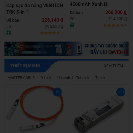
4500mAh Xanh lá
Cáp sạc đa năng VENTION
TRK 3-in-1
266,200
đ
Đã bán
314,600
đ
20
228,140
đ
Đã bán
4
296,582
đ
50
1
THIẾT BỊ MẠNG
XEM THÊM
MASTER CABLE
D-Link
Uniarch
Totolink
Tplink
-8%
-23%