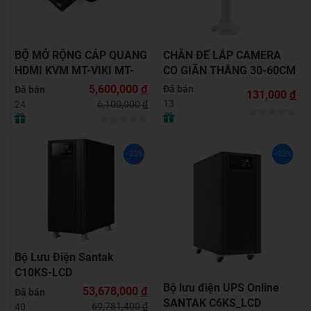
BỘ MỞ RỘNG CÁP QUANG
CHÂN ĐẾ LẮP CAMERA
HDMI KVM MT-VIKI MT-
CO GIÃN THẲNG 30-60CM
HK020
- SIÊU CHẮC CHẮN &
5,600,000
đ
Đã bán
Đã bán
131,000
đ
LINH HOẠT!
13
6,100,000
đ
24
-23%
-23%
Bộ Lưu Điện Santak
C10KS‑LCD
Bộ lưu điện UPS Online
53,678,000
đ
Đã bán
SANTAK C6KS_LCD
69,781,400
đ
40