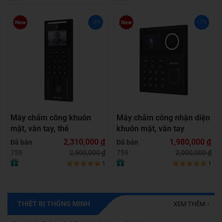
-8%
-1%
Máy chấm công khuôn
Máy chấm công nhận diện
mặt, vân tay, thẻ
khuôn mặt, vân tay
HIKVISION DS-
HIKVISION DS-
2,310,000
đ
1,980,000
đ
Đã bán
Đã bán
K1T321MFWX
K1T320MFWX
2,500,000
đ
2,000,000
đ
759
759
1
1
THIẾT BỊ THÔNG MINH
XEM THÊM