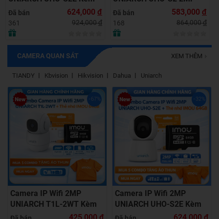
Kèm Thẻ Nhớ IMOU 64GB
Nhớ IMOU 64GB | Quan
583,000
đ
637,000
đ
Đã bán
Đã bán
| Phù Hợp Nhà & Cửa Hàng
Sát 24/7 | Chính Hãng
864,000
đ
944,000
đ
168
153
CAMERA QUAN SÁT
XEM THÊM
TIANDY
Kbvision
Hikvision
Dahua
Uniarch
-67%
-32%
Camera IP Wifi 2MP
Camera IP Wifi 2MP
UNIARCH T1L-2WT Kèm
UNIARCH UHO-S2E Kèm
Thẻ Nhớ IMOU 64GB |
Thẻ Nhớ IMOU 64GB |
425,000
đ
624,000
đ
Đã bán
Đã bán