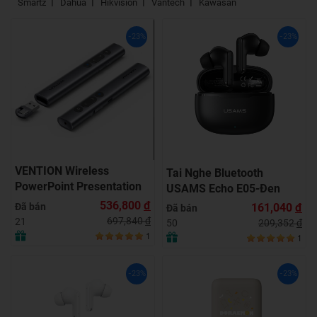
Smartz
Dahua
Hikvision
Vantech
Kawasan
-23%
-23%
VENTION Wireless
Tai Nghe Bluetooth
PowerPoint Presentation
USAMS Echo E05-Đen
Clicker with Green Laser
536,800
đ
Đã bán
161,040
đ
Đã bán
Pointer – GRAY (KQJ-H0)
697,840
đ
21
209,352
đ
50
1
1
-23%
-23%