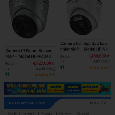
Camera tích hợp đầu báo
nhiệt 4MP – Model HF-VH
Camera IR Flame Sensor
243
1,430,000
đ
4MP – Model HF-VR 343
Đã bán
1,859,000
đ
36
4,927,000
đ
Đã bán
2
6,405,000
đ
31
2
BÁO CHÁY, BÁO TRỘM
XEM THÊM
Hochiki
Kawasan
Picotech
Network
Karassn