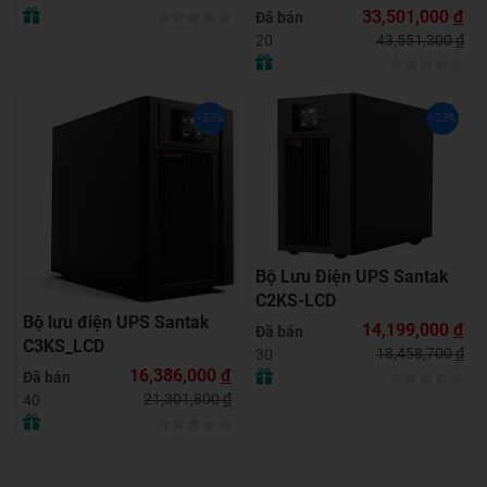
33,501,000
đ
Đã bán
43,551,300
đ
20
-23%
-23%
Bộ Lưu Điện UPS Santak
C2KS-LCD
Bộ lưu điện UPS Santak
14,199,000
đ
Đã bán
C3KS_LCD
18,458,700
đ
30
16,386,000
đ
Đã bán
21,301,800
đ
40