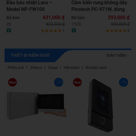
Đầu báo nhiệt Lora –
Cảm biến rung không dây
Model NP-FW100
Picotech PC-971W, dùng
cho nhà riêng, tiệm vàng,
631,000
đ
293,000
đ
Đã bán
Đã bán
ATM
820,300
đ
500,000
đ
26
1520
1
2
THIẾT BỊ KIỂM SOÁT
XEM THÊM
PHGLock
Zkteco
Soyal
Hikvision
Ronald Jack
-12%
-9%