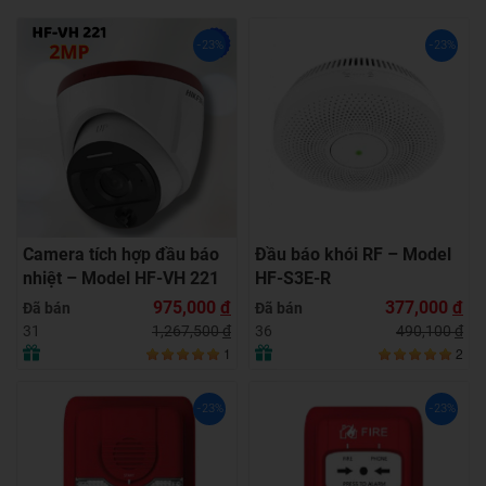
-23%
-23%
Camera tích hợp đầu báo
Đầu báo khói RF – Model
nhiệt – Model HF-VH 221
HF-S3E-R
975,000
đ
377,000
đ
Đã bán
Đã bán
1,267,500
đ
490,100
đ
31
36
1
2
-23%
-23%