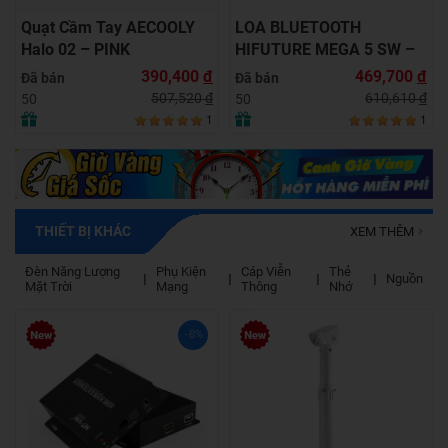
Quạt Cầm Tay AECOOLY
LOA BLUETOOTH
Halo 02 – PINK
HIFUTURE MEGA 5 SW –
GREEN
390,400
đ
469,700
đ
Đã bán
Đã bán
507,520
đ
610,610
đ
50
50
1
1
THIẾT BỊ KHÁC
XEM THÊM
Đèn Năng Lượng
Phụ Kiện
Cáp Viễn
Thẻ
Nguồn
Mặt Trời
Mạng
Thông
Nhớ
-8%