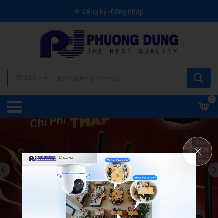
Đăng ký
Đăng nhập
Tất cả các danh mục
0