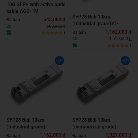
10G SFP+ with active optic
cable AOC-1M
SFP28 Bidi 10km
543,000
đ
Đã bán
(Industrial grade)YT-
588,900
đ
20
SFP28-BU-10I
1,162,000
đ
Đã bán
1
1,510,600
đ
30
1
-23%
-23%
SFP28 Bidi 10km
SFP28 Bidi 10km
(Industrial grade)
(commercial grade)
1,162,000
đ
1,027,000
đ
Đã bán
Đã bán