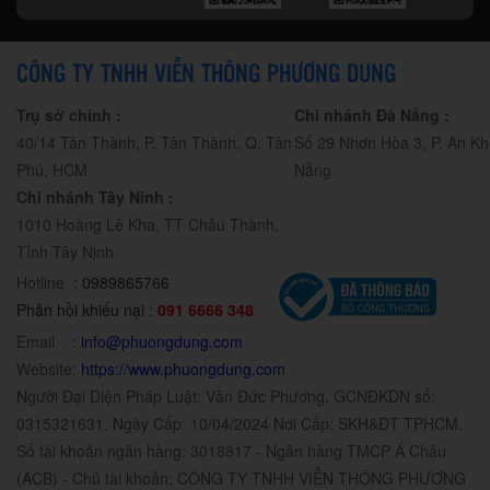
CÔNG TY TNHH VIỄN THÔNG PHƯƠNG DUNG
Trụ sở chính :
Chi nhánh Đà Nẵng :
40/14 Tân Thành, P. Tân Thành, Q. Tân
Số 29 Nhơn Hòa 3, P. An Kh
Phú, HCM
Nẵng
Chi nhánh Tây Ninh :
1010 Hoàng Lê Kha, TT Châu Thành,
Tỉnh Tây Ninh
Hotline :
0989865766
Phản hồi khiếu nại :
091 6666 348
Email :
info@phuongdung.com
Website:
https://www.phuongdung.com
Người Đại Diện Pháp Luật: Văn Đức Phương. GCNĐKDN số:
0315321631. Ngày Cấp: 10/04/2024 Nơi Cấp: SKH&ĐT TPHCM.
Số tài khoản ngân hàng: 3018817 - Ngân hàng TMCP Á Châu
(ACB) - Chủ tài khoản: CÔNG TY TNHH VIỄN THÔNG PHƯƠNG