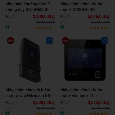
Màn hình chuông cửa IP
Máy chấm công khuôn
không dây DS-KH6320-
mặt HIKVISION DS-
WTE1
K1T344MBFWX-E1, Đàm
2,189,000
đ
5,016,000
đ
Đã bán
Đã bán
thoại 2 chiều, 3000 khuôn
2,500,000
đ
5,500,000
đ
759
759
mặt
1
1
-12%
-6%
Máy chấm công và kiểm
Máy chấm công khuôn
soát ra vào Hikvision DS-
mặt + vân tay + Thẻ
K1T342MFWX-E1
Mifare HIKVISION DS-
3,080,000
đ
3,273,000
đ
Đã bán
Đã bán
K1T343MFWX
3,500,000
đ
3,500,000
đ
759
759
1
1