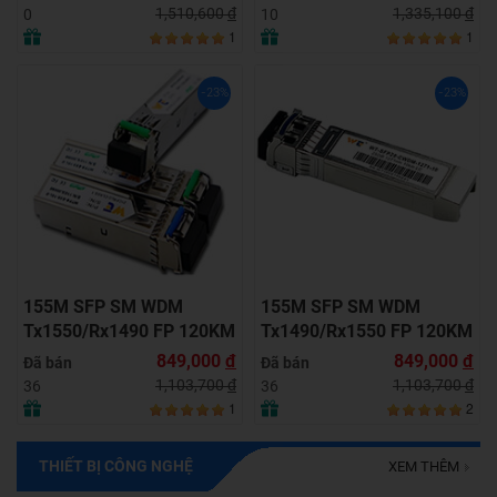
1,510,600
đ
1,335,100
đ
0
10
1
1
-23%
-23%
155M SFP SM WDM
155M SFP SM WDM
Tx1550/Rx1490 FP 120KM
Tx1490/Rx1550 FP 120KM
LC with DDM
LC with DDM
849,000
đ
849,000
đ
Đã bán
Đã bán
1,103,700
đ
1,103,700
đ
36
36
1
2
THIẾT BỊ CÔNG NGHỆ
XEM THÊM