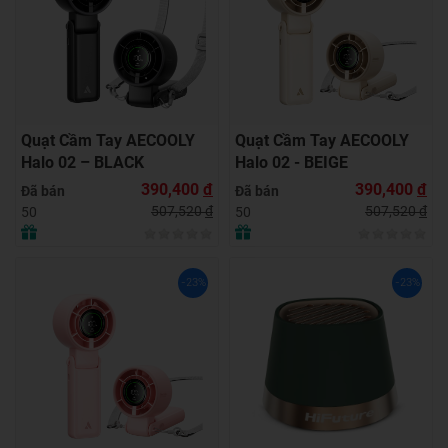
Quạt Cầm Tay AECOOLY
Quạt Cầm Tay AECOOLY
Halo 02 – BLACK
Halo 02 - BEIGE
390,400
đ
390,400
đ
Đã bán
Đã bán
507,520
đ
507,520
đ
50
50
-23%
-23%