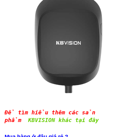
Để tìm hiểu thêm các sản
phẩm
KBVISION khác tại đây
Mua hàng ở đâu giá rẻ ?