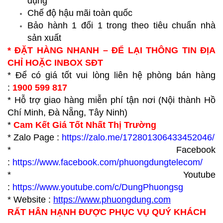
dụng
Chế độ hậu mãi toàn quốc
Bảo hành 1 đổi 1 trong theo tiêu chuẩn nhà
sản xuất
* ĐẶT HÀNG NHANH – ĐỂ LẠI THÔNG TIN ĐỊA
CHỈ HOẶC INBOX SĐT
* Để có giá tốt vui lòng liên hệ phòng bán hàng
:
1900 599 817
* Hỗ trợ giao hàng miễn phí tận nơi (Nội thành Hồ
Chí Minh, Đà Nẵng, Tây Ninh)
*
Cam Kết Giá Tốt Nhất Thị Trường
* Zalo Page :
https://zalo.me/172801306433452046/
* Facebook
:
https://www.facebook.com/phuongdungtelecom/
* Youtube
:
https://www.youtube.com/c/DungPhuongsg
* Website :
https://www.p
huongdung.com
RẤT HÂN HẠNH ĐƯỢC PHỤC VỤ QUÝ KHÁCH