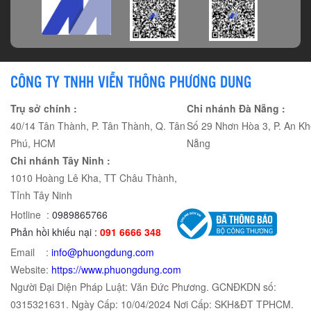
CÔNG TY TNHH VIỄN THÔNG PHƯƠNG DUNG
Trụ sở chính :
Chi nhánh Đà Nẵng :
40/14 Tân Thành, P. Tân Thành, Q. Tân
Số 29 Nhơn Hòa 3, P. An Kh
Phú, HCM
Nẵng
Chi nhánh Tây Ninh :
1010 Hoàng Lê Kha, TT Châu Thành,
Tỉnh Tây Ninh
Hotline :
0989865766
Phản hồi khiếu nại :
091 6666 348
Email :
info@phuongdung.com
Website:
https://www.phuongdung.com
Người Đại Diện Pháp Luật: Văn Đức Phương. GCNĐKDN số:
0315321631. Ngày Cấp: 10/04/2024 Nơi Cấp: SKH&ĐT TPHCM.