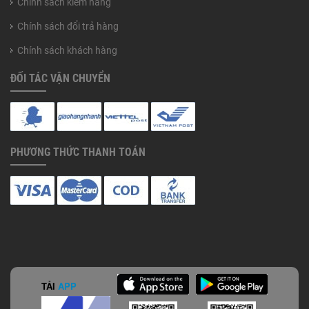
Chính sách kiểm hàng
Chính sách đổi trả hàng
Chính sách khách hàng
ĐỐI TÁC VẬN CHUYỂN
PHƯƠNG THỨC THANH TOÁN
TẢI
APP