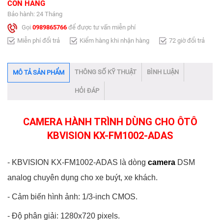
CÒN HÀNG
Bảo hành: 24 Tháng
Gọi
0989865766
để được tư vấn miễn phí
Miễn phí đổi trả
Kiểm hàng khi nhận hàng
72 giờ đổi trả
THÔNG SỐ KỸ THUẬT
BÌNH LUẬN
MÔ TẢ SẢN PHẨM
HỎI ĐÁP
CAMERA HÀNH TRÌNH DÙNG CHO ÔTÔ
KBVISION KX-FM1002-ADAS
- KBVISION KX-FM1002-ADAS là dòng
camera
DSM
analog chuyên dụng cho xe buýt, xe khách.
- Cảm biến hình ảnh: 1/3-inch CMOS.
- Độ phân giải: 1280x720 pixels.