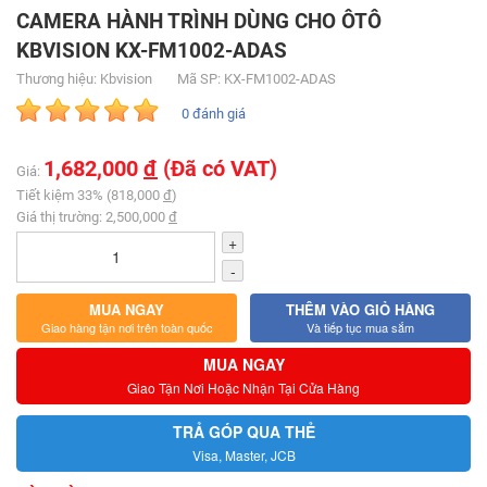
CAMERA HÀNH TRÌNH DÙNG CHO ÔTÔ
KBVISION KX-FM1002-ADAS
Thương hiệu: Kbvision
Mã SP: KX-FM1002-ADAS
0 đánh giá
1,682,000
đ
(Đã có VAT)
Giá:
Tiết kiệm 33% (818,000
đ
)
Giá thị trường: 2,500,000
đ
+
-
MUA NGAY
THÊM VÀO GIỎ HÀNG
Giao hàng tận nơi trên toàn quốc
Và tiếp tục mua sắm
MUA NGAY
Giao Tận Nơi Hoặc Nhận Tại Cửa Hàng
TRẢ GÓP QUA THẺ
Visa, Master, JCB