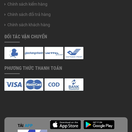
Chính sách kiểm hàng
Chính sách đổi trả hàng
Chính sách khách hàng
ĐỐI TÁC VẬN CHUYỂN
PHƯƠNG THỨC THANH TOÁN
TẢI
APP