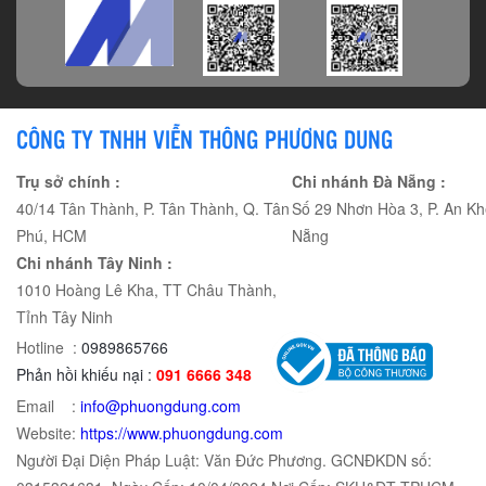
CÔNG TY TNHH VIỄN THÔNG PHƯƠNG DUNG
Trụ sở chính :
Chi nhánh Đà Nẵng :
40/14 Tân Thành, P. Tân Thành, Q. Tân
Số 29 Nhơn Hòa 3, P. An Kh
Phú, HCM
Nẵng
Chi nhánh Tây Ninh :
1010 Hoàng Lê Kha, TT Châu Thành,
Tỉnh Tây Ninh
Hotline :
0989865766
Phản hồi khiếu nại :
091 6666 348
Email :
info@phuongdung.com
Website:
https://www.phuongdung.com
Người Đại Diện Pháp Luật: Văn Đức Phương. GCNĐKDN số: