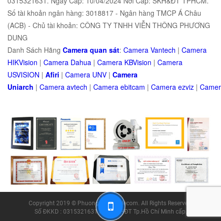
0315321631. Ngày Cấp: 10/04/2024 Nơi Cấp: SKH&ĐT TPHCM.
Số tài khoản ngân hàng: 3018817 - Ngân hàng TMCP Á Châu
(ACB) - Chủ tài khoản: CÔNG TY TNHH VIỄN THÔNG PHƯƠNG
DUNG
Danh Sách Hãng
Camera quan sát
:
Camera Vantech
|
Camera
HIKVision
|
Camera Dahua
|
Camera KBVision
|
Camera
USVISION
|
Afiri
|
Camera UNV
|
Camera
Uniarch
|
Camera
avtech
|
Camera
ebitcam
|
Camera
e
zviz
|
Came
Copyright 2019 © Phuong Dung Telecom. All Rights Reserved.
Số ĐKKD : 0315321631 do Sở KHĐT Tp.Hồ Chí Minh cấp.