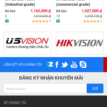
(Industrial grade)
(commercial grade)
1,162,000
đ
1,027,000
đ
Đã bán
Đã bán
1,510,600
đ
1,335,100
đ
0
10
1
1
LIÊN KẾT VỚI CHÚNG TÔI
ĐĂNG KÝ NHẬN KHUYẾN MÃI
GỬI
VỀ CHÚNG TÔI