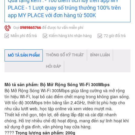
Qùa tặng kèm : - 100 điểm tích lũy trên app MY
PLACE - 1 Lượt quay số trúng thưởng 100% trên
app MY PLACE với đơn hàng từ 500K
Gọi
0989865766
để được tư vấn miễn phí
Miễn phí đổi trả
Kiểm hàng khi nhận hàng
72 giờ đổi trả
THÔNG SỐ KỸ THUẬT
BÌNH LUẬN
MÔ TẢ SẢN PHẨM
HỎI ĐÁP
Mô tả sản phẩm: Bộ Mở Rộng Sóng Wi-Fi 300Mbps
Bộ Mở Rộng Sóng Wi-Fi 300Mbps giúp tăng cường và mở rộng
tín hiệu Wi-Fi, loại bỏ các điểm chết mạng trong không gian sống.
Với tốc độ 300Mbps trên băng tần 2.4GHz, thiết bị phù hợp cho
nhu cầu lướt web, học tập online và xem video mượt mà.
Thiết kế nhỏ gọn, tiện lợi, dễ dàng lắp đặt và cài đặt nhanh
chóng. Hỗ trợ nhiều chế độ hoạt động, mang đến sự linh hoạt khi
sử dụng ở gia đình, văn phòng hay cửa hàng.
????
Trọng lượng sản phẩm: 200g