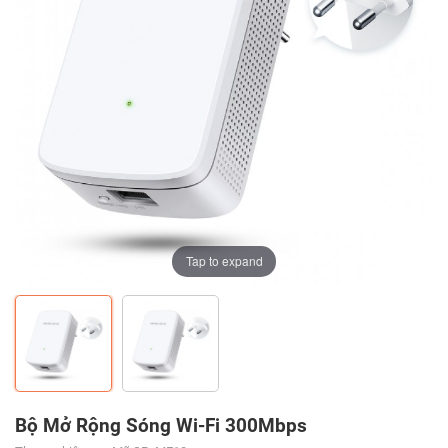
Tap to expand
Tap to expand
Bộ Mở Rộng Sóng Wi-Fi 300Mbps