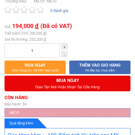
Thương hiệu:
Mã SP: ME10
0 đánh giá
194,000
đ
(Đã có VAT)
Giá:
Tiết kiệm 23% (58,200
đ
)
Giá thị trường: 252,200
đ
+
-
MUA NGAY
THÊM VÀO GIỎ HÀNG
Giao hàng tận nơi trên toàn quốc
Và tiếp tục mua sắm
MUA NGAY
Giao Tận Nơi Hoặc Nhận Tại Cửa Hàng
CÒN HÀNG
Bảo hành: 24
ME10
Quà tặng kèm