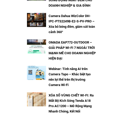
SỐNG ĐỘNG NGÀY ĐÊM CHO
DOANH NGHIỆP & GIA ĐÌNH
Camera Dahua WizColor DH-
IPC-PTS2249B-E2-S-PV-PRO –
Xóa bỏ bóng đêm, giám sát toàn
cảnh 360°
OMADA EAP772-OUTDOOR –
GIẢI PHÁP WI-FI 7 NGOÀI TRỜI
MẠNH MẼ CHO DOANH NGHIỆP
HIỆN ĐẠI
Webinar: Tính năng AI trên
Camera Tapo – Khác biệt tạo
nên lợi thế trên thị trường
Camera Wi-Fi
XÓA SỔ VÙNG CHẾT WI-FI: Ra
Mắt Bộ Kích Sóng Tenda A18
Pro AC1200 – Mở Rộng Mạng
Nhanh Chóng, Kết Nối