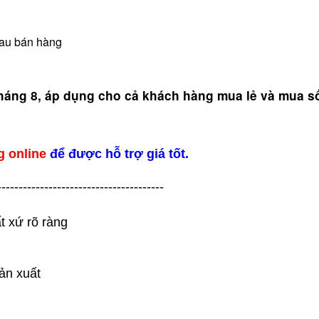
sau bán hàng
tháng 8
, áp dụng cho cả khách hàng mua lẻ và mua s
g online
để được hỗ trợ giá tốt.
---------------------------------------
t xứ rõ ràng
ản xuất