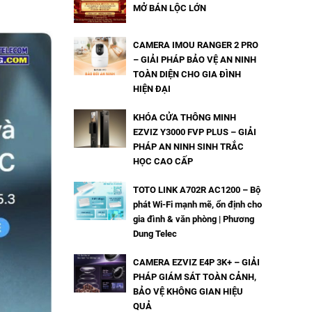
MỞ BÁN LỘC LỚN
CAMERA IMOU RANGER 2 PRO
– GIẢI PHÁP BẢO VỆ AN NINH
TOÀN DIỆN CHO GIA ĐÌNH
HIỆN ĐẠI
KHÓA CỬA THÔNG MINH
EZVIZ Y3000 FVP PLUS – GIẢI
PHÁP AN NINH SINH TRẮC
HỌC CAO CẤP
TOTO LINK A702R AC1200 – Bộ
phát Wi-Fi mạnh mẽ, ổn định cho
gia đình & văn phòng | Phương
Dung Telec
CAMERA EZVIZ E4P 3K+ – GIẢI
PHÁP GIÁM SÁT TOÀN CẢNH,
BẢO VỆ KHÔNG GIAN HIỆU
QUẢ