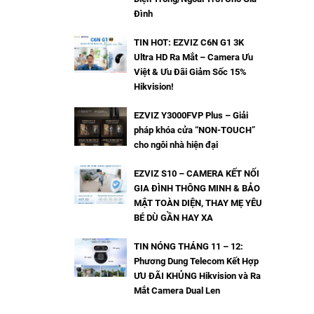
Đình
TIN HOT: EZVIZ C6N G1 3K
Ultra HD Ra Mắt – Camera Ưu
Việt & Ưu Đãi Giảm Sốc 15%
Hikvision!
EZVIZ Y3000FVP Plus – Giải
pháp khóa cửa “NON-TOUCH”
cho ngôi nhà hiện đại
EZVIZ S10 – CAMERA KẾT NỐI
GIA ĐÌNH THÔNG MINH & BẢO
MẬT TOÀN DIỆN, THAY MẸ YÊU
BÉ DÙ GẦN HAY XA
TIN NÓNG THÁNG 11 – 12:
Phương Dung Telecom Kết Hợp
ƯU ĐÃI KHỦNG Hikvision và Ra
Mắt Camera Dual Len