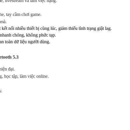
 livestream và làm việc nặng.
ghe, tay cầm chơi game.
 mà.
 kết nối nhiều thiết bị cùng lúc, giảm thiểu tình trạng giật lag.
r nhanh chóng, không phức tạp.
 an toàn dữ liệu người dùng.
tooth 5.3
hiện đại.
 học tập, làm việc online.
y.