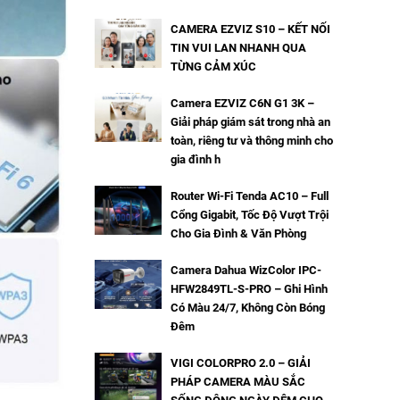
CAMERA EZVIZ S10 – KẾT NỐI
TIN VUI LAN NHANH QUA
TỪNG CẢM XÚC
Camera EZVIZ C6N G1 3K –
Giải pháp giám sát trong nhà an
toàn, riêng tư và thông minh cho
gia đình h
Router Wi-Fi Tenda AC10 – Full
Cổng Gigabit, Tốc Độ Vượt Trội
Cho Gia Đình & Văn Phòng
Camera Dahua WizColor IPC-
HFW2849TL-S-PRO – Ghi Hình
Có Màu 24/7, Không Còn Bóng
Đêm
VIGI COLORPRO 2.0 – GIẢI
PHÁP CAMERA MÀU SẮC