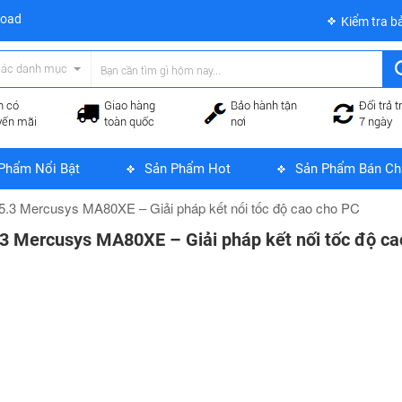
load
Kiểm tra b
các danh mục
n có
Giao hàng
Bảo hành tận
Đổi trả t
yến mãi
toàn quốc
nơi
7 ngày
Phẩm Nổi Bật
Sản Phẩm Hot
Sản Phẩm Bán Ch
 5.3 Mercusys MA80XE – Giải pháp kết nối tốc độ cao cho PC
.3 Mercusys MA80XE – Giải pháp kết nối tốc độ c