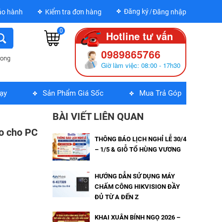
Đăng ký
ảo hành
Kiểm tra đơn hàng
Đăng nhập
0
Hotline tư vấn
0989865766
rong
Giờ làm việc: 08:00 - 17h30
ạy
Sản Phẩm Giá Sốc
Mua Trả Góp
BÀI VIẾT LIÊN QUAN
ao cho PC
THÔNG BÁO LỊCH NGHỈ LỄ 30/4
– 1/5 & GIỖ TỔ HÙNG VƯƠNG
HƯỚNG DẪN SỬ DỤNG MÁY
CHẤM CÔNG HIKVISION ĐẦY
ĐỦ TỪ A ĐẾN Z
KHAI XUÂN BÍNH NGỌ 2026 –