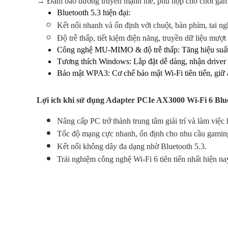
→ Đảm bảo đường truyền mạnh mẽ, phù hợp cho chơi game,
Bluetooth 5.3 hiện đại
:
Kết nối nhanh và ổn định với chuột, bàn phím, tai n
Độ trễ thấp, tiết kiệm điện năng, truyền dữ liệu mượt
Công nghệ MU-MIMO & độ trễ thấp
: Tăng hiệu suất
Tương thích Windows
: Lắp đặt dễ dàng, nhận drive
Bảo mật WPA3
: Cơ chế bảo mật Wi-Fi tiên tiến, giữ
Lợi ích khi sử dụng Adapter PCIe AX3000 Wi-Fi 6 Blue
Nâng cấp PC trở thành trung tâm giải trí và làm việc 
Tốc độ mạng cực nhanh, ổn định cho nhu cầu gaming,
Kết nối không dây đa dạng nhờ Bluetooth 5.3.
Trải nghiệm công nghệ Wi-Fi 6 tiên tiến nhất hiện na