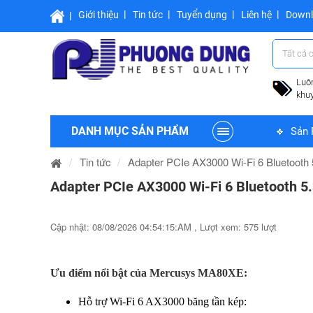
Giới thiệu
Tin tức
Tuyển dụng
Liên hệ
Down
Tất cả 
Luô
khu
DANH MỤC SẢN PHẨM
Sản 
Tin tức
Adapter PCIe AX3000 Wi-Fi 6 Bluetooth
Adapter PCIe AX3000 Wi-Fi 6 Bluetooth 5
Cập nhật: 08/08/2026 04:54:15:AM , Lượt xem: 575 lượt
Ưu điểm nổi bật của Mercusys MA80XE:
Hỗ trợ Wi-Fi 6 AX3000 băng tần kép
: