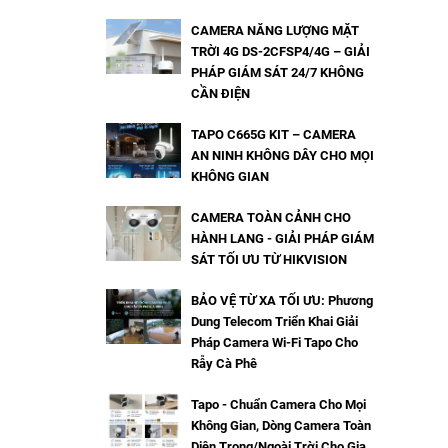
CAMERA NĂNG LƯỢNG MẶT
TRỜI 4G DS-2CFSP4/4G – GIẢI
PHÁP GIÁM SÁT 24/7 KHÔNG
CẦN ĐIỆN
TAPO C665G KIT – CAMERA
AN NINH KHÔNG DÂY CHO MỌI
KHÔNG GIAN
CAMERA TOÀN CẢNH CHO
HÀNH LANG - GIẢI PHÁP GIÁM
SÁT TỐI ƯU TỪ HIKVISION
BẢO VỆ TỪ XA TỐI ƯU: Phương
Dung Telecom Triển Khai Giải
Pháp Camera Wi-Fi Tapo Cho
Rẫy Cà Phê
Tapo - Chuẩn Camera Cho Mọi
Không Gian, Dòng Camera Toàn
Diện Trong/Ngoài Trời Cho Gia